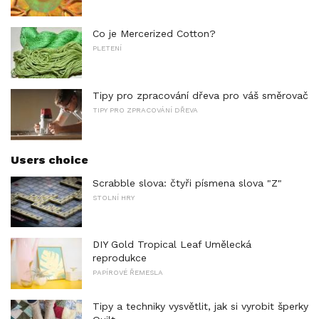
Co je Mercerized Cotton?
PLETENÍ
Tipy pro zpracování dřeva pro váš směrovač
TIPY PRO ZPRACOVÁNÍ DŘEVA
Users choice
Scrabble slova: čtyři písmena slova "Z"
STOLNÍ HRY
DIY Gold Tropical Leaf Umělecká
reprodukce
PAPÍROVÉ ŘEMESLA
Tipy a techniky vysvětlit, jak si vyrobit šperky