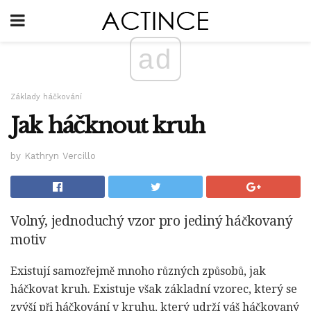
ad
Základy háčkování
Jak háčknout kruh
by Kathryn Vercillo
Volný, jednoduchý vzor pro jediný háčkovaný
motiv
Existují samozřejmě mnoho různých způsobů, jak
háčkovat kruh. Existuje však základní vzorec, který se
zvýší při háčkování v kruhu, který udrží váš háčkovaný