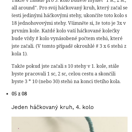
Takže v zásadě pro 3. kolo budete myslet "1 sc, 2 sc,
all around". Pro svůj háčkovaný kruh, který začal se
šesti jedinými háčkovými stehy, ukončíte toto kolo s
18 jednohovovými stehy. Všimněte si, že toto je 3x v
prvním kole. Každé kolo vaší háčkované kolečky
bude vždy # kolo vynásobené počtem stehů, které
jste začali. (V tomto případě okrouhlé # 3 x 6 stehů z
kola 1).
Takže pokud jste začali s 10 stehy v 1. kole, stále
byste pracovali 1 sc, 2 sc, celou cestu a skončili
byste 3 * 10 (nebo 30) stehů na konci třetího kola.
05 z 08
Jeden háčkovaný kruh, 4. kolo