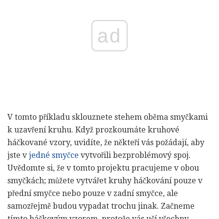
ad
V tomto příkladu sklouznete stehem oběma smyčkami
k uzavření kruhu. Když prozkoumáte kruhové
háčkované vzory, uvidíte, že někteří vás požádají, aby
jste v
jedné smyčce
vytvořili bezproblémový spoj.
Uvědomte si, že v tomto projektu pracujeme v obou
smyčkách; můžete vytvářet kruhy háčkování pouze v
přední smyčce nebo pouze v zadní smyčce, ale
samozřejmě budou vypadat trochu jinak. Začneme
tímto háčkovým vzorem, protože vás učí všechny