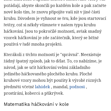
požádají, abyste skončili po každém kole a pak začněte
nové kolo tím, že znovu připojíte vaši nit v jiné části
kruhu. Důvodem je vyhnout se švu, kde jsou startovací
řetězy, což si někdy všimnete v našem typu kruhu
háčkování. Jsou to pokročilé možnosti, avšak snadný
vzorek háčkování je zde začátečník, který se běžně
používá v řadě mnoha projektů.
Kterákoli z těchto možností je "správná". Neexistuje
žádný špatný způsob, jak to dělat. To, co nabízíme, je
návod, jak se učit háčkování velmi základního
jediného háčkovaného plochého kruhu. Ploché
kruhové vzory mohou být použity k výrobě různých
předmětů včetně
lahůdek
, mandal,
podnosů
,
prostírání, koberců a přikrývek.
Matematika háčkování v kole