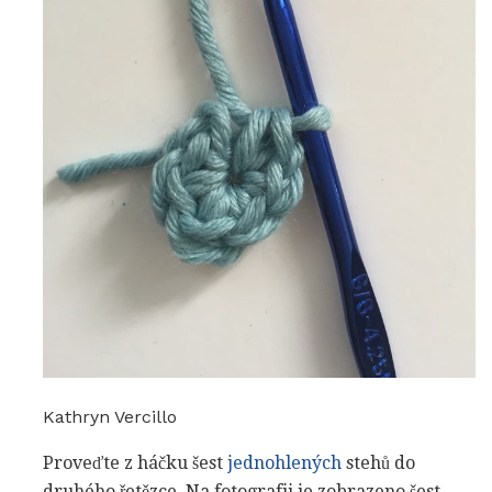
Kathryn Vercillo
Proveďte z háčku šest
jednohlených
stehů do
druhého řetězce. Na fotografii je zobrazeno šest