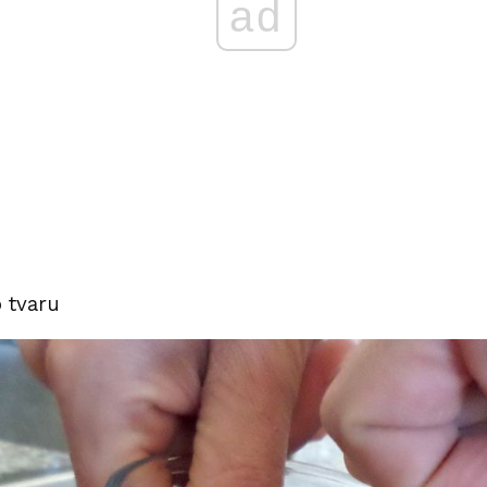
ad
 tvaru