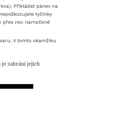
eva). Přikládat pánev na
(nepoškozujete tyčinky
nky přes noc namočené
tvaru. V tomto okamžiku
 je zabrání jejich