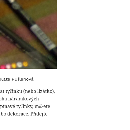
 Kate Pullenová
at tyčinku (nebo lízátko),
mnoha náramkových
opínavé tyčinky, můžete
bo dekorace. Přidejte