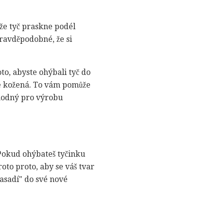
 že tyč praskne podél
ravděpodobné, že si
to, abyste ohýbali tyč do
je kožená. To vám pomůže
vhodný pro výrobu
. Pokud ohýbateš tyčinku
roto proto, aby se váš tvar
nasadí" do své nové