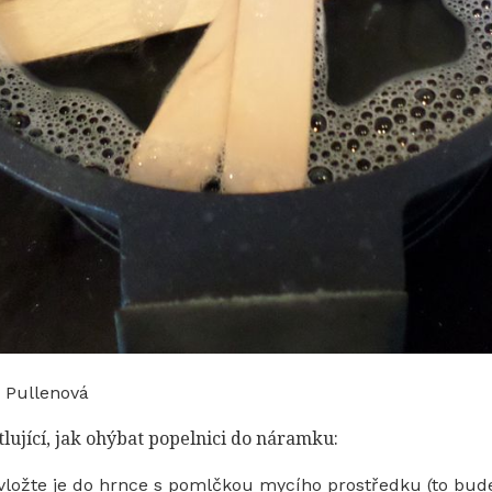
 Pullenová
lující, jak ohýbat popelnici do náramku:
vložte je do hrnce s pomlčkou mycího prostředku (to bude