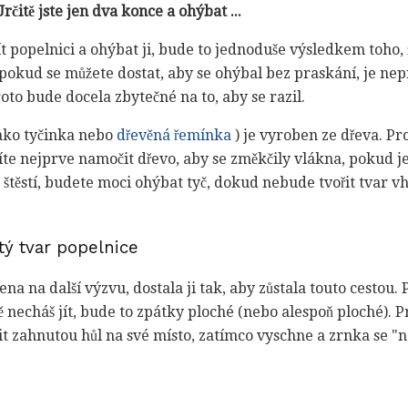
Určitě jste jen dva konce a ohýbat ...
t popelnici a ohýbat ji, bude to jednoduše výsledkem toho,
pokud se můžete dostat, aby se ohýbal bez praskání, je nep
roto bude docela zbytečné na to, aby se razil.
ako tyčinka nebo
dřevěná řemínka
) je vyroben ze dřeva. Pro
te nejprve namočit dřevo, aby se změkčily vlákna, pokud 
u štěstí, budete moci ohýbat tyč, dokud nebude tvořit tvar 
ý tvar popelnice
ena na další výzvu, dostala ji tak, aby zůstala touto cestou
ě necháš jít, bude to zpátky ploché (nebo alespoň ploché). P
čit zahnutou hůl na své místo, zatímco vyschne a zrnka se "