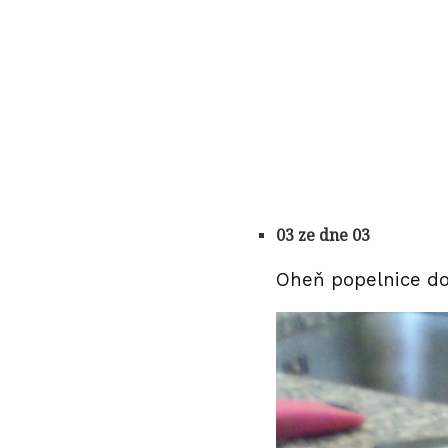
03 ze dne 03
Oheň popelnice do