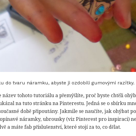
 do tvaru náramku, abyste ji ozdobili gumovými razítky.
te název tohoto tutoriálu a přemýšlíte, proč byste chtěli ohýb
 ukázal na tuto stránku na Pinterestu. Jedná se o sbírku 
současné době připoutány. Jakmile se naučíte, jak ohýbat p
opínavé náramky, ubrousky (viz Pinterest pro inspiraci) ne
 a máte fab příslušenství, které stojí za to, co dělat.