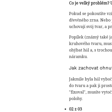
Co je velký problém?
Pokud se pokoušíte vzí
dřevěného zrna. Nebo 
uchovají svůj tvar, a p
Popílek (známý také j
kruhového tvaru, musí
ohýbat hůl a, s trocho
náramku.
Jak zachovat ohnut
Jakmile byla hůl vyboč
do tvaru a pak ji prost
"fixoval", musíte vyto
polohy.
02 z 03