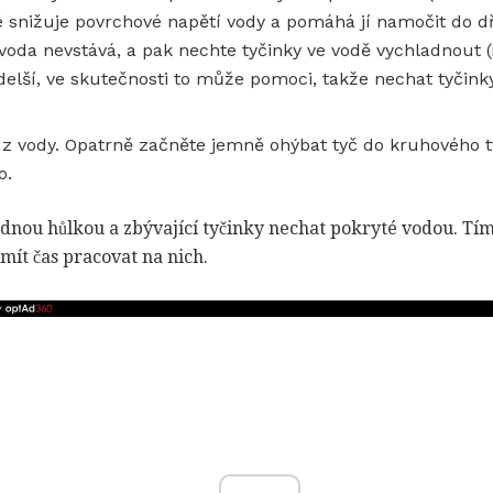
 snižuje povrchové napětí vody a pomáhá jí namočit do dř
 voda nevstává, a pak nechte tyčinky ve vodě vychladnout 
 delší, ve skutečnosti to může pomoci, takže nechat tyči
z vody. Opatrně začněte jemně ohýbat tyč do kruhového 
o.
jednou hůlkou a zbývající tyčinky nechat pokryté vodou. Tím
mít čas pracovat na nich.