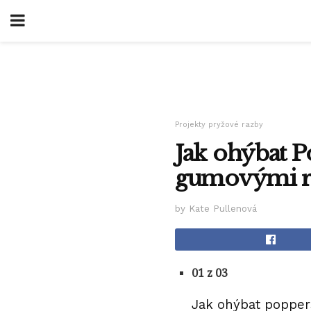
Projekty pryžové razby
Jak ohýbat P
gumovými r
by Kate Pullenová
01 z 03
Jak ohýbat popper