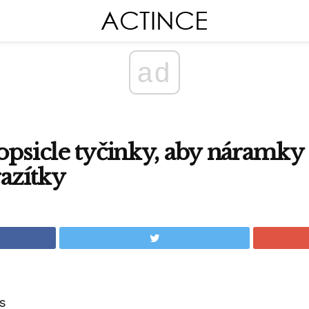
ad
opsicle tyčinky, aby náramky 
azítky
s