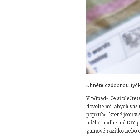
Ohněte ozdobnou tyčku
V případě, že si přečte
dovolte mi, abych vás
popruhů, které jsou v 
udělat nádherné DIY p
gumové razítko nebo dvě