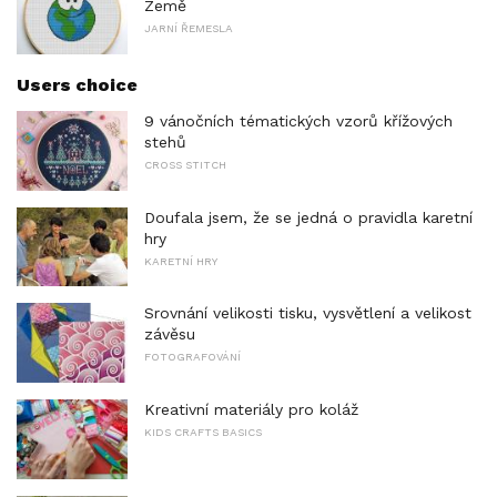
Země
JARNÍ ŘEMESLA
Users choice
9 vánočních tématických vzorů křížových
stehů
CROSS STITCH
Doufala jsem, že se jedná o pravidla karetní
hry
KARETNÍ HRY
Srovnání velikosti tisku, vysvětlení a velikost
závěsu
FOTOGRAFOVÁNÍ
Kreativní materiály pro koláž
KIDS CRAFTS BASICS