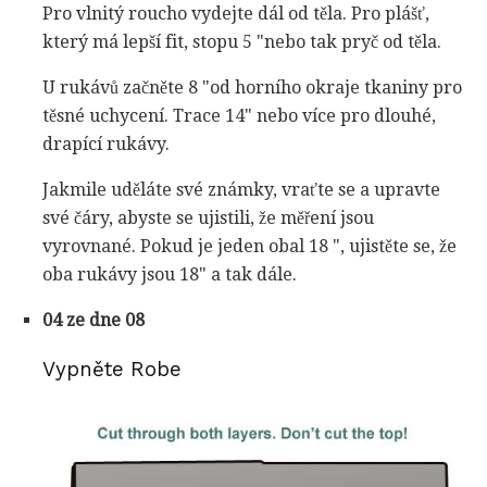
Pro vlnitý roucho vydejte dál od těla. Pro plášť,
který má lepší fit, stopu 5 "nebo tak pryč od těla.
U rukávů začněte 8 "od horního okraje tkaniny pro
těsné uchycení. Trace 14" nebo více pro dlouhé,
drapící rukávy.
Jakmile uděláte své známky, vraťte se a upravte
své čáry, abyste se ujistili, že měření jsou
vyrovnané. Pokud je jeden obal 18 ", ujistěte se, že
oba rukávy jsou 18" a tak dále.
04 ze dne 08
Vypněte Robe