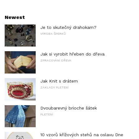
Newest
Je to skutečný drahokam?
VÝROBA ŠPERKŮ
Jak si vyrobit hřeben do dřeva
ZPRACOVÁNÍ DŘEVA
Jak Knit s drátem
ZÁKLADY PLETENÍ
Dvoubarevný brioche šátek
PLETENÍ
10 vzorů křížových stehů na oslavu Dne