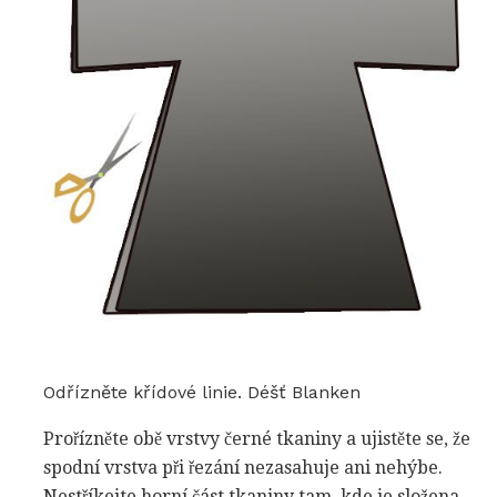
Odřízněte křídové linie. Déšť Blanken
Prořízněte obě vrstvy černé tkaniny a ujistěte se, že
spodní vrstva při řezání nezasahuje ani nehýbe.
Nestříkejte horní část tkaniny tam, kde je složena.