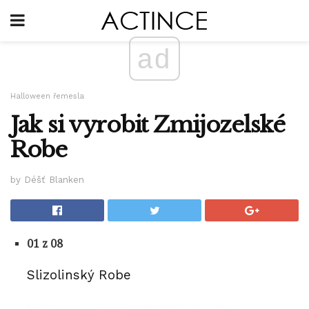
ad
Halloween řemesla
Jak si vyrobit Zmijozelské
Robe
by Déšť Blanken
01 z 08
Slizolinský Robe