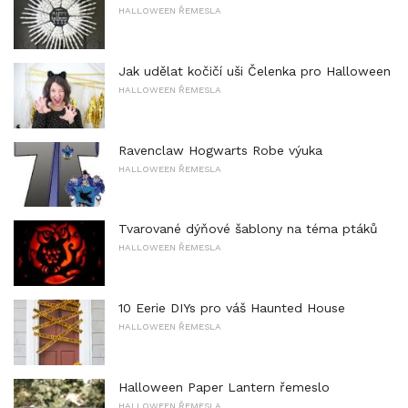
HALLOWEEN ŘEMESLA
Jak udělat kočičí uši Čelenka pro Halloween
HALLOWEEN ŘEMESLA
Ravenclaw Hogwarts Robe výuka
HALLOWEEN ŘEMESLA
Tvarované dýňové šablony na téma ptáků
HALLOWEEN ŘEMESLA
10 Eerie DIYs pro váš Haunted House
HALLOWEEN ŘEMESLA
Halloween Paper Lantern řemeslo
HALLOWEEN ŘEMESLA