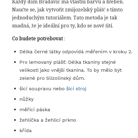
Každý dům Bradavic má vlastní barvu a hřeben.
Naučte se, jak vytvořit zmijozelský plášť s tímto
jednoduchým tutoriálem. Tato metoda je tak
snadná, že je ideální pro ty, kdo se nově šití.
Co budete potřebovat
:
Délka černé látky odpovídá měřením v kroku 2.
Pro lemovaný plášť: Délka tkaniny stejné
velikosti jako vnější tkanina. To by mělo být
zelené pro Slizolinský dům.
šicí soupravu nebo
šicí stroj
nůžky
měřicí páska
žehlička a žehlicí prkno
křída