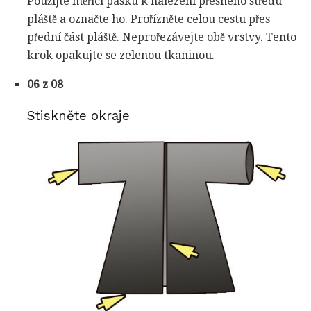
Použijte měřicí pásku k nalezení přesného středu
pláště a označte ho. Prořízněte celou cestu přes
přední část pláště. Neprořezávejte obě vrstvy. Tento
krok opakujte se zelenou tkaninou.
06 z 08
Stiskněte okraje