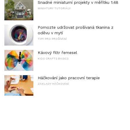
Snadné miniaturní projekty v měřítku 1:48
MINIATURY TUTORIÁLY
Pomozte udržovat prošívaná tkanina z
oděvu v mytí
TIPY PRO PROŠÍVÁNÍ
Kávový filtr řemesel
KIDS CRAFTS BASICS
Háčkování jako pracovní terapie
ZÁKLADY HÁČKOVÁNÍ