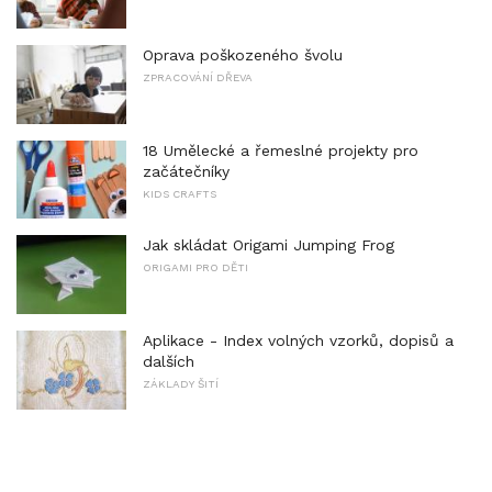
Oprava poškozeného švolu
ZPRACOVÁNÍ DŘEVA
18 Umělecké a řemeslné projekty pro
začátečníky
KIDS CRAFTS
Jak skládat Origami Jumping Frog
ORIGAMI PRO DĚTI
Aplikace - Index volných vzorků, dopisů a
dalších
ZÁKLADY ŠITÍ