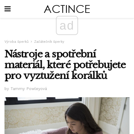
ad
Výroba šperků
Začátečník šperky
Nástroje a spotřební
materiál, které potřebujete
pro vyztužení korálků
by Tammy Powleyová