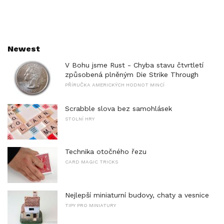
Newest
V Bohu jsme Rust - Chyba stavu čtvrtletí
způsobená plněným Die Strike Through
PŘÍRUČKA AMERICKÝCH HODNOT MINCÍ
Scrabble slova bez samohlásek
STOLNÍ HRY
Technika otočného řezu
CARD MAGIC TRICKS
Nejlepší miniaturní budovy, chaty a vesnice
TIPY PRO MINIATURY