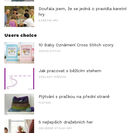
Doufala jsem, že se jedná o pravidla karetní
hry
KARETNÍ HRY
Users choice
10 Baby Oznámení Cross Stitch vzory
CROSS STITCH
Jak pracovat s běžícím stehem
ZÁKLADY VYŠÍVÁNÍ
Plýtvání s pračkou na přední straně
PLETENÍ
5 nejlepších dražebních her
OBLÍBENÉ STOLNÍ HRY