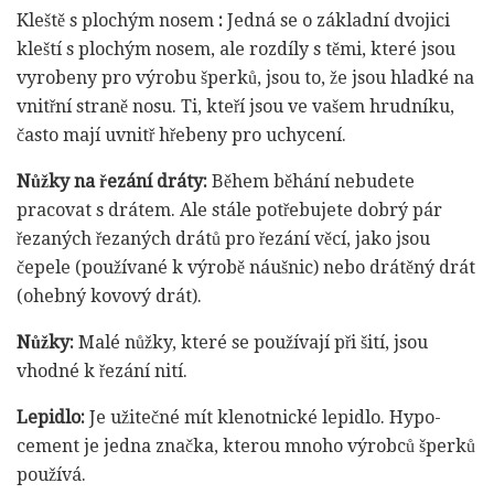
Kleště s plochým nosem
:
Jedná se o základní dvojici
kleští s plochým nosem, ale rozdíly s těmi, které jsou
vyrobeny pro výrobu šperků, jsou to, že jsou hladké na
vnitřní straně nosu. Ti, kteří jsou ve vašem hrudníku,
často mají uvnitř hřebeny pro uchycení.
Nůžky na řezání dráty:
Během běhání nebudete
pracovat s drátem. Ale stále potřebujete dobrý pár
řezaných řezaných drátů pro řezání věcí, jako jsou
čepele (používané k výrobě náušnic) nebo drátěný drát
(ohebný kovový drát).
Nůžky:
Malé nůžky, které se používají při šití, jsou
vhodné k řezání nití.
Lepidlo:
Je užitečné mít klenotnické lepidlo. Hypo-
cement je jedna značka, kterou mnoho výrobců šperků
používá.