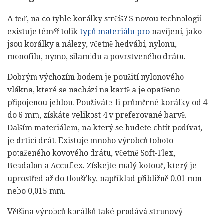
A teď, na co tyhle korálky strčíš? S novou technologií
existuje téměř tolik
typů materiálu pro
navíjení, jako
jsou korálky a nálezy, včetně hedvábí, nylonu,
monofilu, nymo, silamidu a povrstveného drátu.
Dobrým výchozím bodem je použití nylonového
vlákna, které se nachází na kartě a je opatřeno
připojenou jehlou. Používáte-li průměrné korálky od 4
do 6 mm, získáte velikost 4 v preferované barvě.
Dalším materiálem, na který se budete chtít podívat,
je drticí drát. Existuje mnoho výrobců tohoto
potaženého kovového drátu, včetně Soft-Flex,
Beadalon a Accuflex. Získejte malý kotouč, který je
uprostřed až do tloušťky, například přibližně 0,01 mm
nebo 0,015 mm.
Většina výrobců korálků také prodává strunový