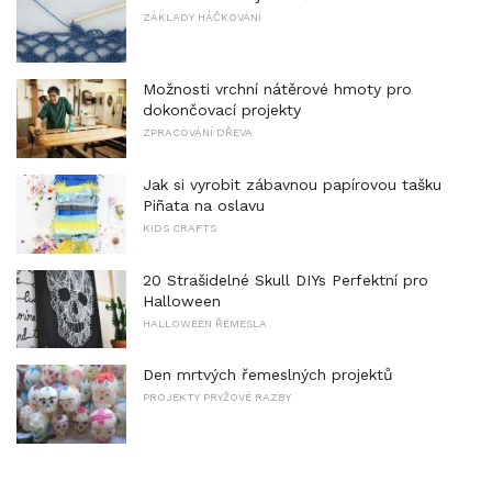
ZÁKLADY HÁČKOVÁNÍ
Možnosti vrchní nátěrové hmoty pro
dokončovací projekty
ZPRACOVÁNÍ DŘEVA
Jak si vyrobit zábavnou papírovou tašku
Piñata na oslavu
KIDS CRAFTS
20 Strašidelné Skull DIYs Perfektní pro
Halloween
HALLOWEEN ŘEMESLA
Den mrtvých řemeslných projektů
PROJEKTY PRYŽOVÉ RAZBY