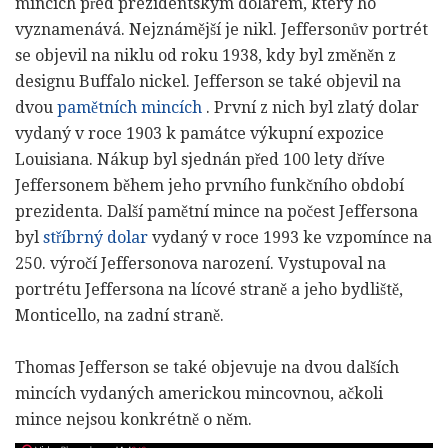
mincích před prezidentským dolarem, který ho
vyznamenává. Nejznámější je nikl. Jeffersonův portrét
se objevil na niklu od roku 1938, kdy byl změněn z
designu Buffalo nickel. Jefferson se také objevil na
dvou
pamětních mincích
. První z nich byl zlatý dolar
vydaný v roce 1903 k památce výkupní expozice
Louisiana. Nákup byl sjednán před 100 lety dříve
Jeffersonem během jeho prvního funkčního období
prezidenta. Další pamětní mince na počest Jeffersona
byl
stříbrný dolar
vydaný v roce 1993 ke vzpomínce na
250. výročí Jeffersonova narození. Vystupoval na
portrétu Jeffersona na lícové straně a jeho bydliště,
Monticello, na zadní straně.
Thomas Jefferson se také objevuje na dvou dalších
mincích vydaných americkou mincovnou, ačkoli
mince nejsou konkrétně o něm.