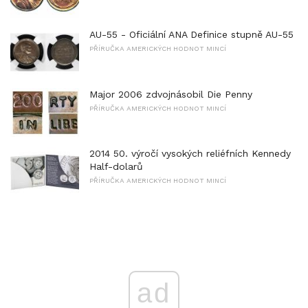
AU-55 - Oficiální ANA Definice stupně AU-55
PŘÍRUČKA AMERICKÝCH HODNOT MINCÍ
Major 2006 zdvojnásobil Die Penny
PŘÍRUČKA AMERICKÝCH HODNOT MINCÍ
2014 50. výročí vysokých reliéfních Kennedy
Half-dolarů
PŘÍRUČKA AMERICKÝCH HODNOT MINCÍ
ad