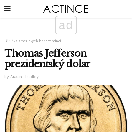
ad
Příručka amerických hodnot mincí
Thomas Jefferson
prezidentský dolar
by Susan Headley