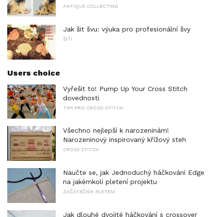
ANTIQUE COLLECTING
Jak šit švu: výuka pro profesionální švy
ŠITÍ
Users choice
Vyřešit to! Pump Up Your Cross Stitch
dovednosti
TIPY PRO CROSS-STITCH
Všechno nejlepší k narozeninám!
Narozeninový inspirovaný křížový steh
CROSS STITCH
Naučte se, jak Jednoduchý háčkování Edge
na jakémkoli pletení projektu
ZAČÁTEČNÍK PLETENÍ
Jak dlouhé dvojité háčkování s crossover