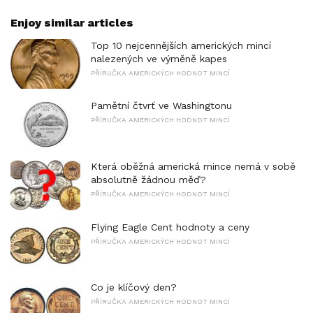
Enjoy similar articles
Top 10 nejcennějších amerických mincí
nalezených ve výměně kapes
PŘÍRUČKA AMERICKÝCH HODNOT MINCÍ
Pamětní čtvrť ve Washingtonu
PŘÍRUČKA AMERICKÝCH HODNOT MINCÍ
Která oběžná americká mince nemá v sobě
absolutně žádnou měď?
PŘÍRUČKA AMERICKÝCH HODNOT MINCÍ
Flying Eagle Cent hodnoty a ceny
PŘÍRUČKA AMERICKÝCH HODNOT MINCÍ
Co je klíčový den?
PŘÍRUČKA AMERICKÝCH HODNOT MINCÍ