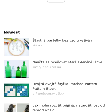
Newest
Šťastné pastelky bez vzoru vyšívání
VÝŠIVKA
Naučte se oceňovat staré skleněné láhve
ANTIQUE COLLECTING
Dvojitá dvojitá čtyřka Patched Pattern
Pattern Block
STŘEDNĚDOBÉ PROŠÍVÁNÍ
Jak mohu rozlišit originální starožitnost od
reprodukce?