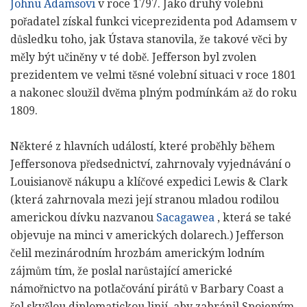
Johnu Adamsovi
v roce 1797. Jako druhý volební
pořadatel získal funkci viceprezidenta pod Adamsem v
důsledku toho, jak Ústava stanovila, že takové věci by
měly být učiněny v té době. Jefferson byl zvolen
prezidentem ve velmi těsné volební situaci v roce 1801
a nakonec sloužil dvěma plným podmínkám až do roku
1809.
Některé z hlavních událostí, které proběhly během
Jeffersonova předsednictví, zahrnovaly vyjednávání o
Louisianově nákupu a klíčové expedici Lewis & Clark
(která zahrnovala mezi její stranou mladou rodilou
americkou dívku nazvanou
Sacagawea
, která se také
objevuje na minci v amerických dolarech.) Jefferson
čelil mezinárodním hrozbám americkým lodním
zájmům tím, že poslal narůstající americké
námořnictvo na potlačování pirátů v Barbary Coast a
šel skvělou diplomatickou linií, aby zabránil Spojeným