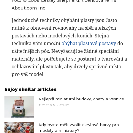
Foto © 2008 Lesley Shepherd, licencované na
About.com Inc
Jednoduché techniky ohýbání plasty jsou často
nutné k obnovení rovnováhy na sběratelských
postavách nebo modelových koních. Stejná
technika vám umožní
ohýbat plastové postavy
do
užitečnějších póz. Nevyžadují se žádné speciální
materiály, ale potřebujete se postarat o tvarování a
ochlazování plastů tak, aby držely správné místo
pro váš model.
Enjoy similar articles
Nejlepší miniaturní budovy, chaty a vesnice
TIPY PRO MINIATURY
Kdy byste měli zvolit akrylové barvy pro
modely a miniatury?