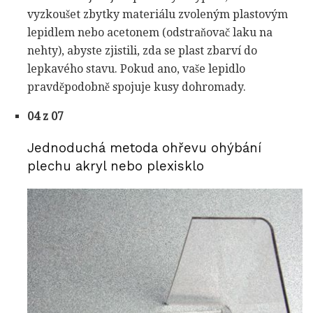
vyzkoušet zbytky materiálu zvoleným plastovým
lepidlem nebo acetonem (odstraňovač laku na
nehty), abyste zjistili, zda se plast zbarví do
lepkavého stavu. Pokud ano, vaše lepidlo
pravděpodobně spojuje kusy dohromady.
04 z 07
Jednoduchá metoda ohřevu ohýbání
plechu akryl nebo plexisklo