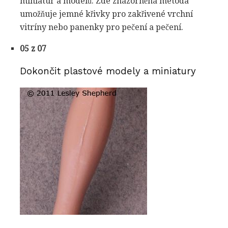
miniatur a modelů. Zde znázorněná metoda
umožňuje jemné křivky pro zakřivené vrchní
vitríny nebo panenky pro pečení a pečení.
05 z 07
Dokončit plastové modely a miniatury