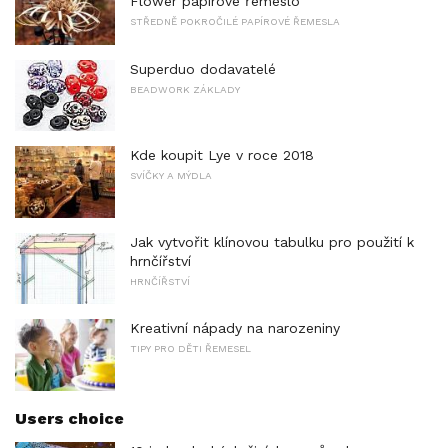
Flower papírové řemeslo
STŘEDNĚ POKROČILÉ PAPÍROVÉ ŘEMESLA
Superduo dodavatelé
BEADWORK ZÁKLADY
Kde koupit Lye v roce 2018
SVÍČKY A MÝDLA
Jak vytvořit klínovou tabulku pro použití k
hrnčířství
HRNČÍŘSTVÍ
Kreativní nápady na narozeniny
TIPY PRO DĚTI ŘEMESEL
Users choice