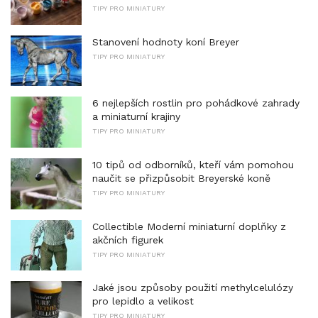
TIPY PRO MINIATURY
Stanovení hodnoty koní Breyer
TIPY PRO MINIATURY
6 nejlepších rostlin pro pohádkové zahrady
a miniaturní krajiny
TIPY PRO MINIATURY
10 tipů od odborníků, kteří vám pomohou
naučit se přizpůsobit Breyerské koně
TIPY PRO MINIATURY
Collectible Moderní miniaturní doplňky z
akčních figurek
TIPY PRO MINIATURY
Jaké jsou způsoby použití methylcelulózy
pro lepidlo a velikost
TIPY PRO MINIATURY