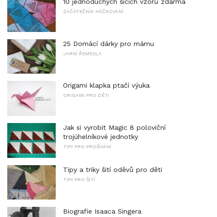
10 jednoduchých šicích vzorů zdarma
ZAČÁTEČNÍK HÁČKOVÁNÍ
25 Domácí dárky pro mámu
JARNÍ ŘEMESLA
Origami klapka ptačí výuka
ORIGAMI PRO DĚTI
Jak si vyrobit Magic 8 poloviční
trojúhelníkové jednotky
TIPY PRO PROŠÍVÁNÍ
Tipy a triky šití oděvů pro děti
TIPY PRO ŠITÍ
Biografie Isaaca Singera