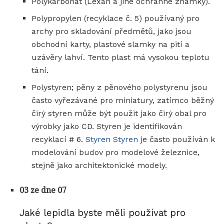
Polykarbonát (Lexan a jiné ochranné známky).
Polypropylen (recyklace č. 5) používaný pro
archy pro skladování předmětů, jako jsou
obchodní karty, plastové slamky na pití a
uzávěry lahví. Tento plast má vysokou teplotu
tání.
Polystyren; pěny z pěnového polystyrenu jsou
často vyřezávané pro miniatury, zatímco běžný
čirý styren může být použit jako čirý obal pro
výrobky jako CD. Styren je identifikován
recyklací # 6.
Styren Styren
je často používán k
modelování budov pro modelové železnice,
stejně jako architektonické modely.
03 ze dne 07
Jaké lepidla byste měli používat pro