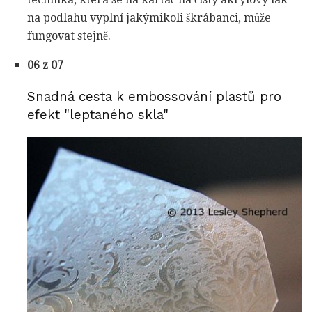
na podlahu vyplní jakýmikoli škrábanci, může
fungovat stejně.
06 z 07
Snadná cesta k embossování plastů pro
efekt "leptaného skla"