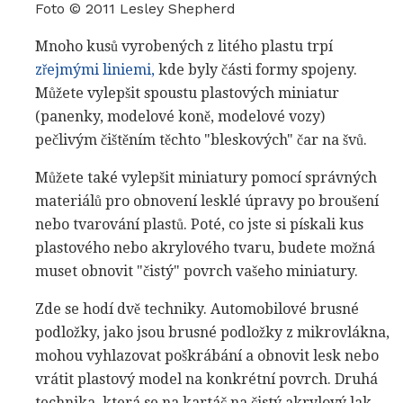
Foto © 2011 Lesley Shepherd
Mnoho kusů vyrobených z litého plastu trpí
zřejmými liniemi,
kde byly části formy spojeny.
Můžete vylepšit spoustu plastových miniatur
(panenky, modelové koně, modelové vozy)
pečlivým čištěním těchto "bleskových" čar na švů.
Můžete také vylepšit miniatury pomocí správných
materiálů pro obnovení lesklé úpravy po broušení
nebo tvarování plastů. Poté, co jste si pískali kus
plastového nebo akrylového tvaru, budete možná
muset obnovit "čistý" povrch vašeho miniatury.
Zde se hodí dvě techniky. Automobilové brusné
podložky, jako jsou brusné podložky z mikrovlákna,
mohou vyhlazovat poškrábání a obnovit lesk nebo
vrátit plastový model na konkrétní povrch. Druhá
technika, která se na kartáč na čistý akrylový lak