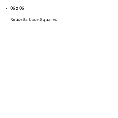
06 z 06
Reticella Lace Squares