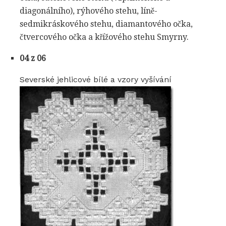
diagonálního), rýhového stehu, líně-
sedmikráskového stehu, diamantového očka,
čtvercového očka a křížového stehu Smyrny.
04 z 06
Severské jehlicové bílé a vzory vyšívání