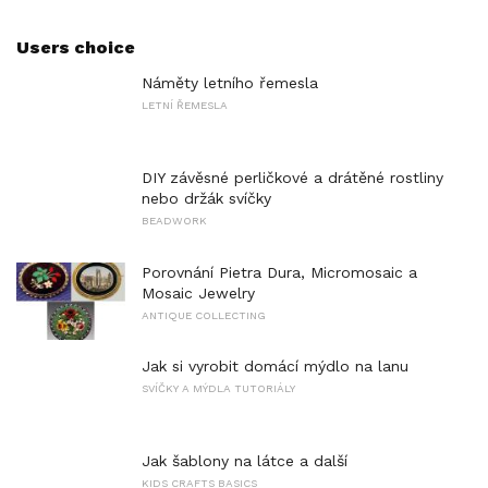
Users choice
Náměty letního řemesla
LETNÍ ŘEMESLA
DIY závěsné perličkové a drátěné rostliny
nebo držák svíčky
BEADWORK
Porovnání Pietra Dura, Micromosaic a
Mosaic Jewelry
ANTIQUE COLLECTING
Jak si vyrobit domácí mýdlo na lanu
SVÍČKY A MÝDLA TUTORIÁLY
Jak šablony na látce a další
KIDS CRAFTS BASICS