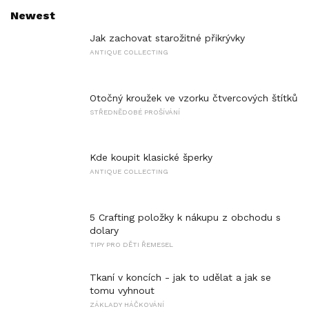
Newest
Jak zachovat starožitné přikrývky
ANTIQUE COLLECTING
Otočný kroužek ve vzorku čtvercových štítků
STŘEDNĚDOBÉ PROŠÍVÁNÍ
Kde koupit klasické šperky
ANTIQUE COLLECTING
5 Crafting položky k nákupu z obchodu s
dolary
TIPY PRO DĚTI ŘEMESEL
Tkaní v koncích - jak to udělat a jak se
tomu vyhnout
ZÁKLADY HÁČKOVÁNÍ