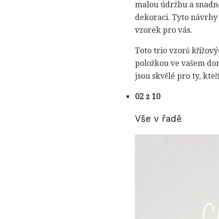
malou údržbu a snadno 
dekoraci. Tyto návrhy 
vzorek pro vás.
Toto trio vzorů křížový
položkou ve vašem dom
jsou skvělé pro ty, kte
02 z 10
Vše v řadě