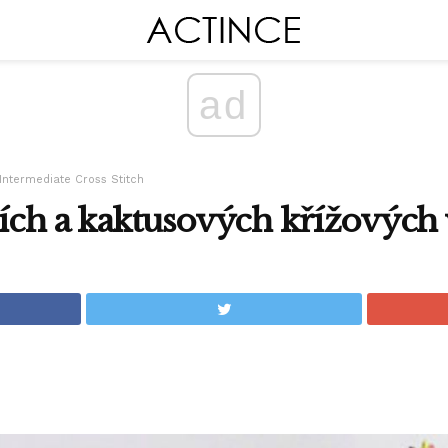
ad
Intermediate Cross Stitch
ích a kaktusových křížových