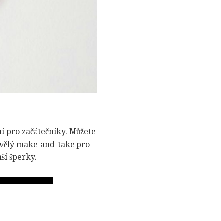
ní pro začátečníky. Můžete
kvělý make-and-take pro
ší šperky.