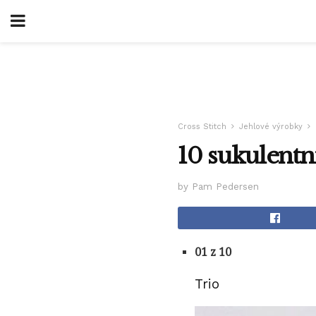
Cross Stitch
Jehlové výrobky
10 sukulentn
by Pam Pedersen
01 z 10
Trio