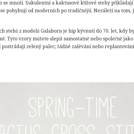
se množí. Sukulentní a kaktusové křížové stehy přikládají 
se pohybují od moderních po tradičnější. Nezáleží na tom, ja
ch stehů z modelů Galaborn je hip kývnutí do 70. let, kdy by
ě. Tyto vzory můžete slepit samostatně nebo společně jako 
ří postrádají zelený palec; žádné zalévání nebo replantování