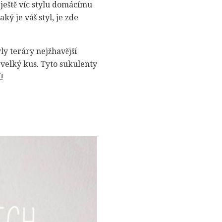
ještě víc stylu domácímu
ký je váš styl, je zde
ly teráry nejžhavější
velký kus. Tyto sukulenty
!