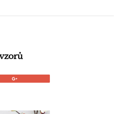
 vzorů