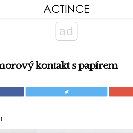
ad
morový kontakt s papírem
l