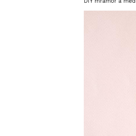
DIY mramor a měd