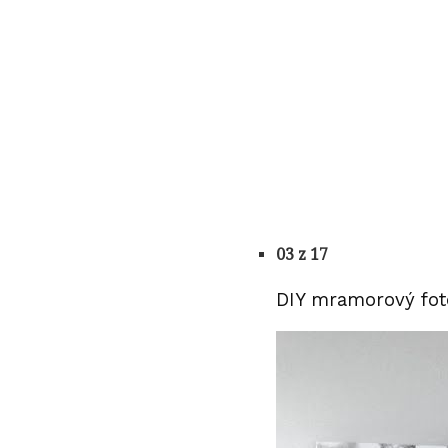
03 z 17
DIY mramorový fo