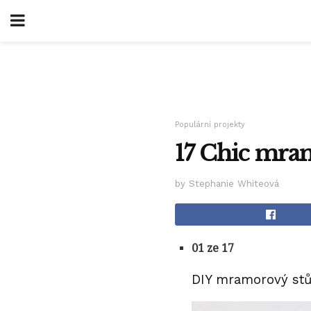
Populární projekty
17 Chic mra
by Stephanie Whiteová
01 ze 17
DIY mramorový stů