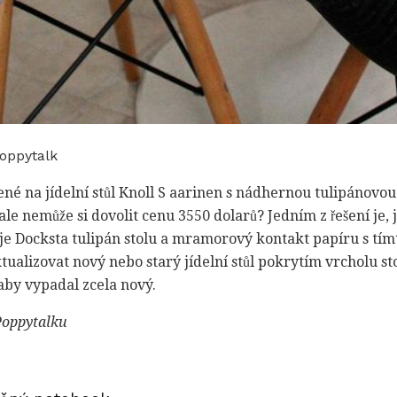
oppytalk
né na jídelní stůl Knoll S aarinen s nádhernou tulipánovo
e nemůže si dovolit cenu 3550 dolarů? Jedním z řešení je, 
je Docksta tulipán stolu a mramorový kontakt papíru s tím
ktualizovat nový nebo starý jídelní stůl pokrytím vrcholu
by vypadal zcela nový.
Poppytalku