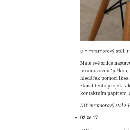
DIY mramorový stůl. P
Máte své srdce nastave
mramorovou špičkou, al
hledáček pomocí Ikea 
zkusit tento projekt a
kontaktním papírem, a
DIY mramorový stůl z 
02 ze 17