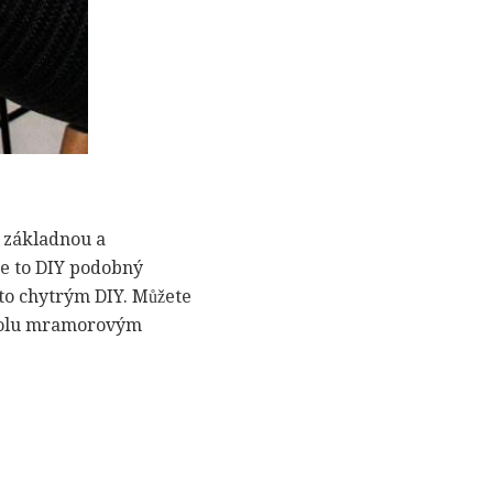
u základnou a
je to DIY podobný
to chytrým DIY. Můžete
 stolu mramorovým