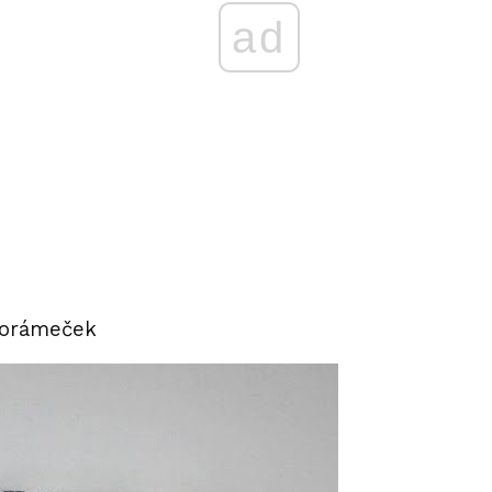
ad
torámeček