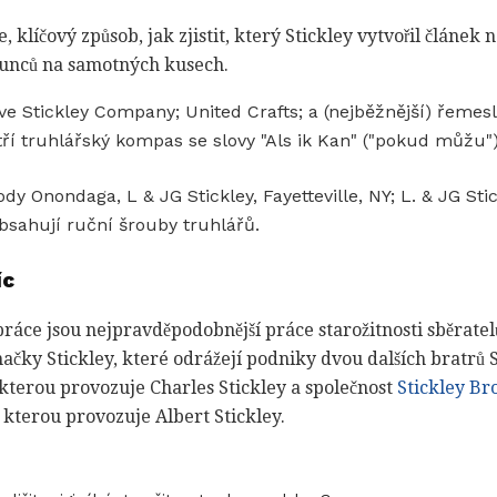
líčový způsob, jak zjistit, který Stickley vytvořil článek 
 punců na samotných kusech.
e Stickley Company; United Crafts; a (nejběžnější) řemes
ří truhlářský kompas se slovy "Als ik Kan" ("pokud můžu")
y Onondaga, L & JG Stickley, Fayetteville, NY; L. & JG Sti
bsahují ruční šrouby truhlářů.
íc
práce jsou nejpravděpodobnější práce starožitnosti sběratelů
značky Stickley, které odrážejí podniky dvou dalších bratrů 
 kterou provozuje Charles Stickley a společnost
Stickley Br
 kterou provozuje Albert Stickley.