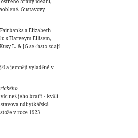
 ostrého hrany ideálu,
 zaoblené. Gustavovy
 Fairbanks a Elizabeth
polu s Harveym Ellisem,
usy L. & JG se často zdají
ší a jemněji vyladěné v
rického
c než jeho bratři - kvůli
Gustavova nábytkářská
estože v roce 1923