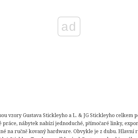
ad
 jsou vzory Gustava Stickleyho a L. & JG Stickleyho celkem
é práce, nábytek nabízí jednoduché, přímočaré linky, expo
é na ručně kovaný hardware. Obvykle je z dubu. Hlavní roz