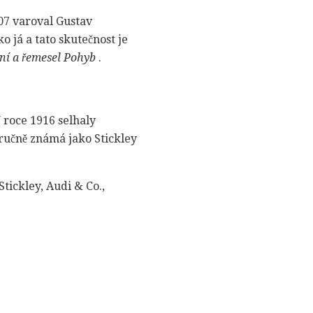
907 varoval Gustav
ko já a tato skutečnost je
í a řemesel Pohyb
.
 roce 1916 selhaly
tručně známá jako Stickley
Stickley, Audi & Co.,