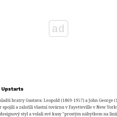
ad
e Upstarts
mladší bratry Gustava: Leopold (1869-1957) a John George (1
spojili a založili vlastní továrnu v Fayetteville v New York
 designový styl a volali své kusy "prostým nábytkem na lini