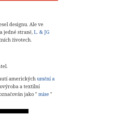
sel designu. Ale ve
a jedné straně,
L. & JG
tních životech.
tel.
hnutí amerických
umění a
výroba a textilní
 označován jako "
mise
"