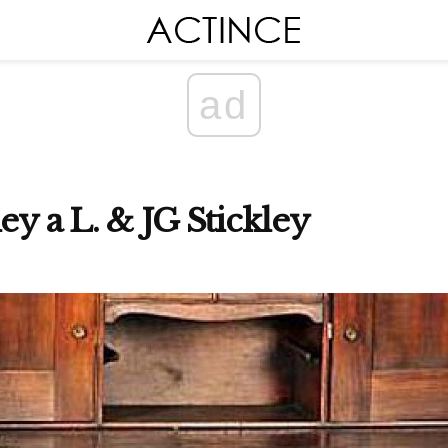
ad
ey a L. & JG Stickley