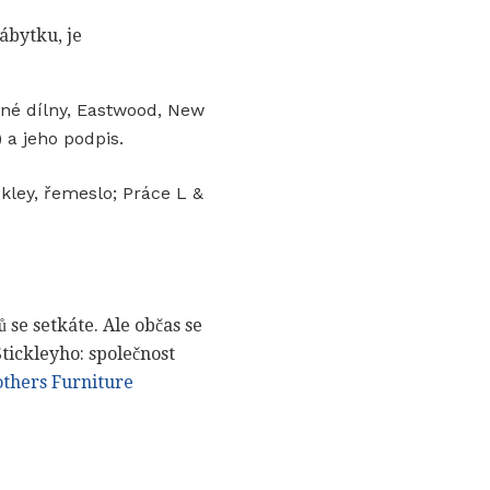
nábytku, je
lné dílny, Eastwood, New
 a jeho podpis.
ckley, řemeslo; Práce L &
 se setkáte. Ale občas se
Stickleyho: společnost
others Furniture