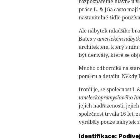
rozpoznatelné hlavně u vě
práce L. & JGa často mají 
nastavitelné židle používa
Ale nábytek mladšího brat
Bates v
americkém nábytku
architektem, který s ním 
být deriváty, které se ob
Mnoho odborníků na starož
poměru a detailu. Někdy L
Ironií je, že společnost L
uměleckoprůmyslového hn
jejich nadřazenosti, jeji
společnost trvala 16 let, 
vyráběly pouze nábytek z 
Identifikace: Podíve