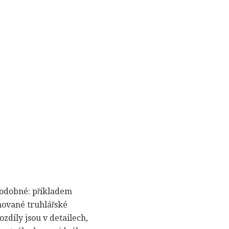
 podobné: příkladem
nované truhlářské
díly jsou v detailech,