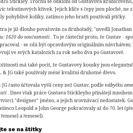
dců Stickley. Trochu se odkloní od Gustavova krabicového,
víc tekutinových křivek. Jejich klíče s čepy jsou ploché, ne
ly pohyblivé kolíky, zatímco jeho bratři používali příčky.
ra je již dlouho považován za druhořadý, "uvedli Jonathan
: 1620 do současnosti
. To je částečně proto, že Gustav - s
pracoval - se zdá být opravdovým originálním návrhářem; K
jevují ve svých katalozích za rok nebo dva po Gustavově.
itnosti má také pocit, že Gustavovy kousky jsou elegantněj
 & JG také používaly méně kvalitní druhotné dřevo.
 & JG často účtovala vyšší ceny než Gustav, podle
nábytku ame
utí
. Dnes však práce Gustava Stickleyho přinášejí mnohem ví
ch tvůrci "designer" jméno, a jejich srovnávací nedostatek. 
zatímco Leopold a John George pokračovaly až do 70. let (př
řemesel a řemesel).
jte se na štítky