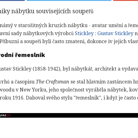
iky nábytku souvisejících soupeřů
známý v starožitných kruzích nábytku - avatar umění a řeme
hlavní sady nábytkových výrobců
Stickley
:
Gustav Stickley
n
říbuzní a soupeři byli často zmateni, dokonce iv jejich vlas
vodní řemeslník
ustav Stickley (1858-1942), byl nábytkář, architekt a vydava
vrhů a časopisu
The Craftsman
se stal hlavním zastáncem 
woodu v New Yorku, jeho společnost vyráběla nábytek, kovo
oku 1916. Daboval svého stylu "řemeslník", i když je často