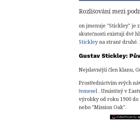
Rozlišování mezi podn
on jmenuje "Stickley" je 
skutečnosti existují dvě 
Stickley
na straně druhé. P
Gustav Stickley: Pů
Nejslavnější člen klanu, G
Prostřednictvím svých ná
řemesel
. Umístěný v East
výrobky od roku 1900 do r
nebo "Mission Oak".