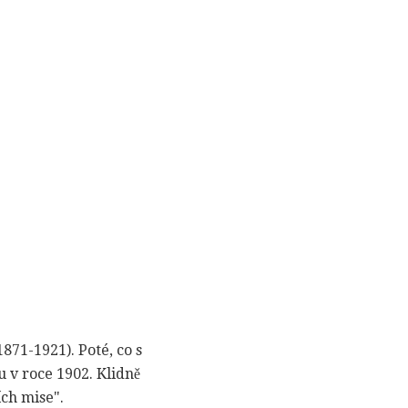
871-1921). Poté, co s
u v roce 1902. Klidně
ích mise".