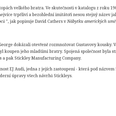
 stopách velkého bratra. Ve skutečnosti v katalogu z roku 1
nejvíce trpěliví a bezohlední imitátoři nesou stejný název ja
pců
", jak popisuje David Cathers v
Nábytku amerických uměn
eorge dokázali otevřeně rozmnožovat Gustavovy kousky. V
yl koupen jeho mladšími bratry. Spojená společnost byla s
s a pak Stickley Manufacturing Company.
nost EJ Audi, jedna z jejích zastoupení - která pod názvem 
derní úpravy všech návrhů Stickleys.