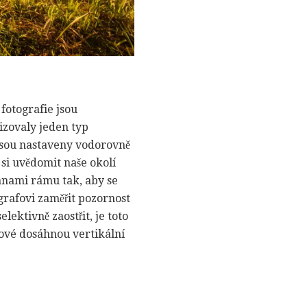
 fotografie jsou
řizovaly jeden typ
i jsou nastaveny vodorovně
 si uvědomit naše okolí
ranami rámu tak, aby se
ografovi zaměřit pozornost
ektivně zaostřit, je toto
fové dosáhnou vertikální