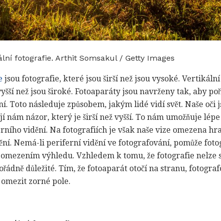
kální fotografie. Arthit Somsakul / Getty Images
e
jsou fotografie, které jsou širší než jsou vysoké. Vertikální
vyšší než jsou široké. Fotoaparáty jsou navrženy tak, aby po
lní. Toto následuje způsobem, jakým lidé vidí svět. Naše oč
jí nám názor, který je širší než vyšší. To nám umožňuje lépe
rního vidění. Na fotografiích je však naše vize omezena h
dění. Nemá-li periferní vidění ve fotografování, pomůže fot
mezením výhledu. Vzhledem k tomu, že fotografie nelze sel
dně důležité. Tím, že fotoaparát otočí na stranu, fotogra
e omezit zorné pole.