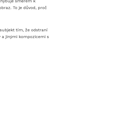
pohybuje směrem k
obraz. To je důvod, proč
subjekt tím, že odstraní
éty a jinými kompozicemi s