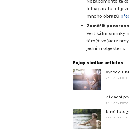
Nezapomeňte také,
fotoaparátu, objeví
mnoho obrazů
před
Zaměřit pozornos
Vertikální snímky 
téměř veškerý smysl
jedním objektem.
Enjoy similar articles
Výhody a ne
ZÁKLADY FOTO
Základní pr
ZÁKLADY FOTO
Nahé fotogr
ZÁKLADY FOTO