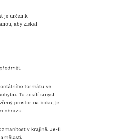
t je určen k
anou, aby získal
 předmět.
ontálního formátu ve
ohybu. To zesílí smysl
evřený prostor na boku, je
ím obrazu.
manitost v krajině. Je-li
amělosti.