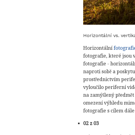
Horizontální vs. verti
Horizontální
fotografi
fotografie, které jsou 
fotografie - horizontá
naproti sobě a poskytu
prostřednictvím perife
vyloučilo periferní vi
na zamýšlený předmět o
omezení výhledu mimořá
fotografie s cílem dál
02 z 03