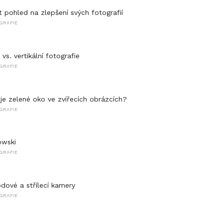
t pohled na zlepšení svých fotografií
GRAFIE
 vs. vertikální fotografie
GRAFIE
e zelené oko ve zvířecích obrázcích?
GRAFIE
owski
GRAFIE
dové a střílecí kamery
GRAFIE