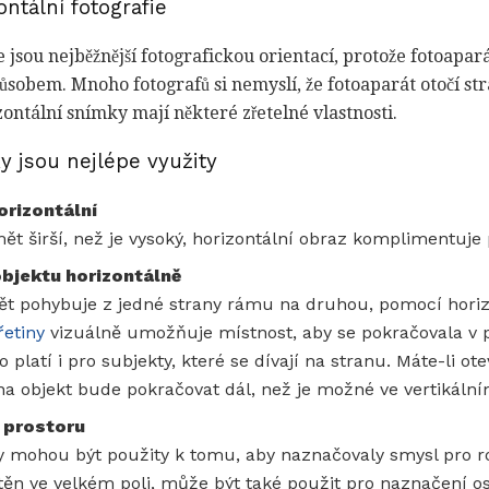
ntální fotografie
 jsou nejběžnější fotografickou orientací, protože fotoapará
ůsobem. Mnoho fotografů si nemyslí, že fotoaparát otočí str
zontální snímky mají některé zřetelné vlastnosti.
y jsou nejlépe využity
orizontální
ět širší, než je vysoký, horizontální obraz komplimentuje
bjektu horizontálně
ět pohybuje z jedné strany rámu na druhou, pomocí horiz
řetiny
vizuálně umožňuje místnost, aby se pokračovala v p
 platí i pro subjekty, které se dívají na stranu. Máte-li ot
a objekt bude pokračovat dál, než je možné ve vertikáln
 prostoru
y mohou být použity k tomu, aby naznačovaly smysl pro roz
ěn ve velkém poli, může být také použit pro naznačení os