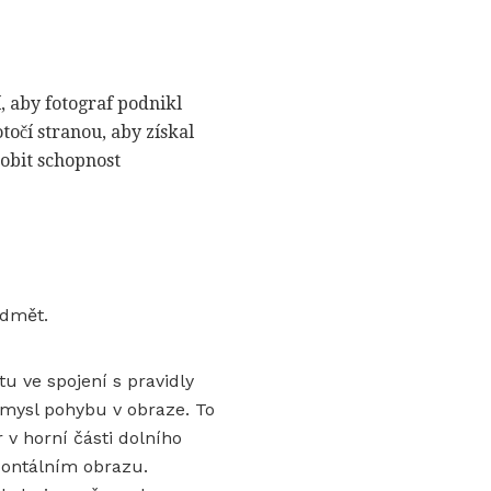
í, aby fotograf podnikl
točí stranou, aby získal
dobit schopnost
edmět.
 ve spojení s pravidly
smysl pohybu v obraze. To
r v horní části dolního
zontálním obrazu.