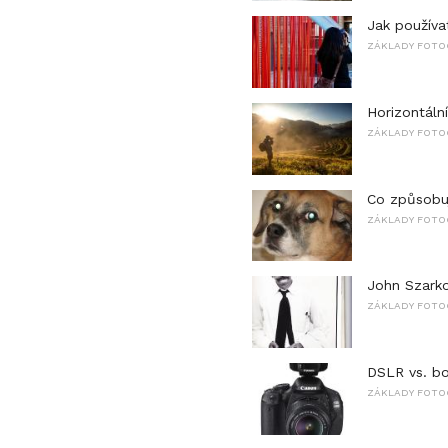
Jak používa
ZÁKLADY FOTO
Horizontální
ZÁKLADY FOTO
Co způsobuj
ZÁKLADY FOTO
John Szark
ZÁKLADY FOTO
DSLR vs. bo
ZÁKLADY FOTO