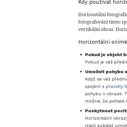
Kdy používat horizo
Horizontální fotografie
fotografování tímto zp
vertikální obraz. Hori
Horizontální snímk
Pokud je objekt h
Pokud je váš předm
Umožnit pohybu o
Když se váš předm
spojení s
pravidly t
pohybu v obraze. To
možné, že pohled n
Poskytnout pocit
Horizontální obraz
malý subjekt umíst