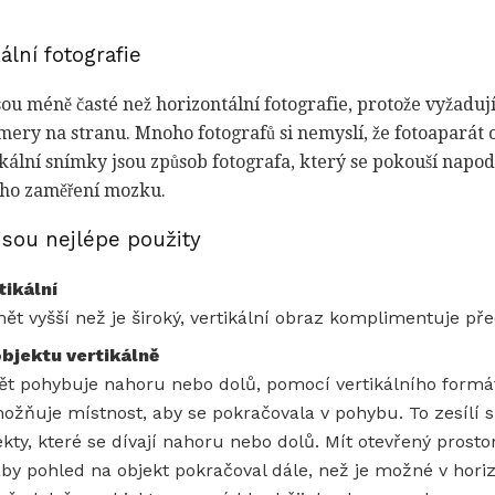
ální fotografie
jsou méně časté než horizontální fotografie, protože vyžaduj
mery na stranu. Mnoho fotografů si nemyslí, že fotoaparát o
ikální snímky jsou způsob fotografa, který se pokouší napo
ího zaměření mozku.
 jsou nejlépe použity
tikální
ět vyšší než je široký, vertikální obraz komplimentuje př
bjektu vertikálně
t pohybuje nahoru nebo dolů, pomocí vertikálního formátu
možňuje místnost, aby se pokračovala v pohybu. To zesílí 
ekty, které se dívají nahoru nebo dolů. Mít otevřený prosto
by pohled na objekt pokračoval dále, než je možné v hori