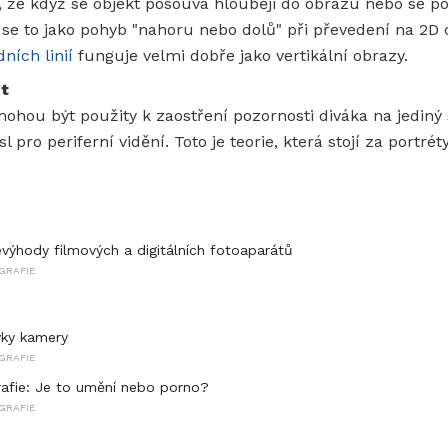
 že když se objekt posouvá hlouběji do obrazu nebo se 
 se to jako pohyb "nahoru nebo dolů" při převedení na 2D 
ních linií
funguje velmi dobře jako vertikální obrazy.
t
mohou být použity k zaostření pozornosti diváka na jediný 
 pro periferní vidění. Toto je teorie, která stojí za portr
výhody filmových a digitálních fotoaparátů
GRAFIE
vky kamery
GRAFIE
afie: Je to umění nebo porno?
GRAFIE