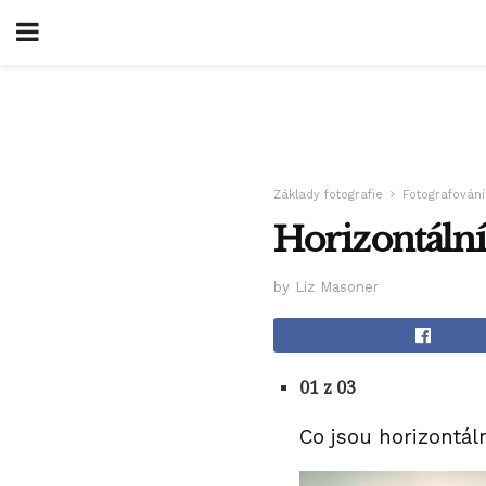
Základy fotografie
Fotografování
Horizontální 
by Liz Masoner
01 z 03
Co jsou horizontáln