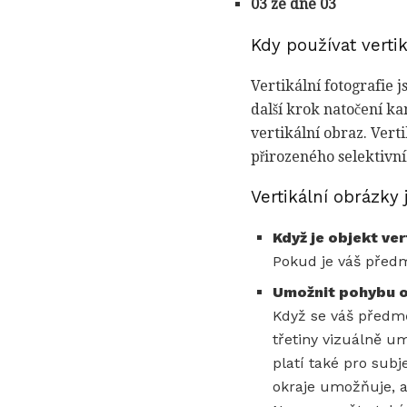
03 ze dne 03
Kdy používat vertik
Vertikální fotografie 
další krok natočení ka
vertikální obraz. Vert
přirozeného selektivn
Vertikální obrázky
Když je objekt ver
Pokud je váš předm
Umožnit pohybu o
Když se váš předmě
třetiny vizuálně u
platí také pro subj
okraje umožňuje, a