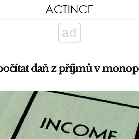
ad
očítat daň z příjmů v monop