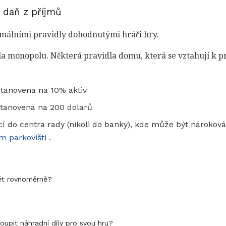
 daň z příjmů
málními pravidly dohodnutými hráči hry.
dla monopolu. Některá pravidla domu, která se vztahují k pr
stanovena na 10% aktiv
stanovena na 200 dolarů
í do centra rady (nikoli do banky), kde může být nároková
m parkovišti
.
ět rovnoměrně?
upit náhradní díly pro svou hru?