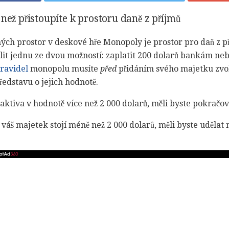
než přistoupíte k prostoru daně z příjmů
ch prostor v deskové hře Monopoly je prostor pro daň z př
olit jednu ze dvou možností: zaplatit 200 dolarů bankám neb
ravidel
monopolu musíte
před
přidáním svého majetku zvol
edstavu o jejich hodnotě.
aktiva v hodnotě více než 2 000 dolarů, měli byste pokračova
váš majetek stojí méně než 2 000 dolarů, měli byste udělat