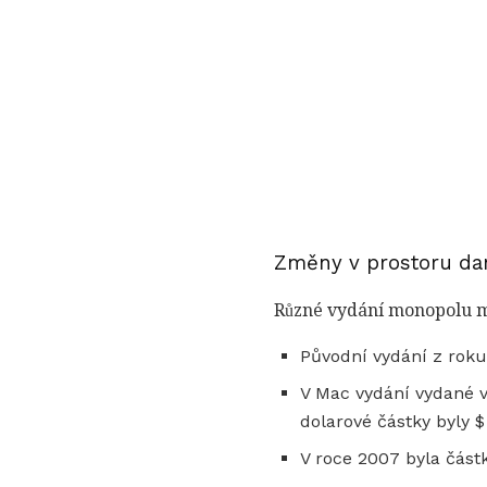
Změny v prostoru da
Různé vydání monopolu ma
Původní vydání z roku
V Mac vydání vydané 
dolarové částky byly $
V roce 2007 byla část