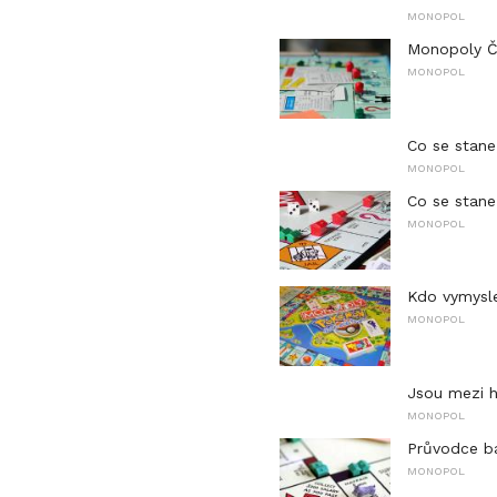
MONOPOL
Monopoly Č
MONOPOL
Co se stane
MONOPOL
Co se stane
MONOPOL
Kdo vymysl
MONOPOL
Jsou mezi h
MONOPOL
Průvodce b
MONOPOL