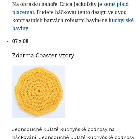
Na obrázku nahoře: Erica Jackofsky je
země plaid
placemat.
Budete háčkovat tento design ve dvou
kontrastních barvách robustní bavlněné
kuchyňské
bavlny
.
07 z 08
Zdarma Coaster vzory
Jednoduché kulaté kuchyňské podnosy na
háčkování. Jednoduché kulaté kuchyňské podnosy