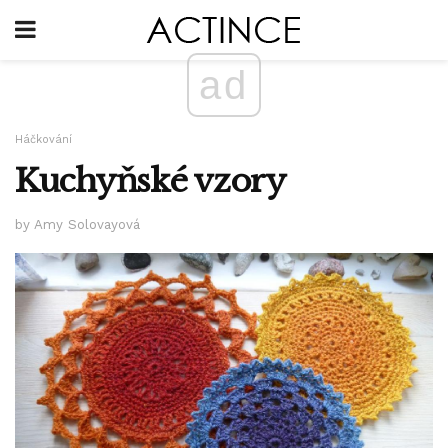
ad
Háčkování
Kuchyňské vzory
by Amy Solovayová