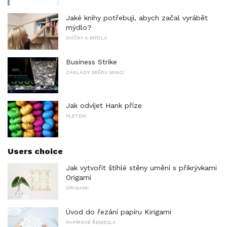
Jaké knihy potřebuji, abych začal vyrábět
mýdlo?
SVÍČKY A MÝDLA
Business Strike
ZÁKLADY SBĚRU MINCÍ
Jak odvíjet Hank příze
PLETENÍ
Users choice
Jak vytvořit štíhlé stěny umění s přikrývkami
Origami
ORIGAMI
Úvod do řezání papíru Kirigami
PAPÍROVÉ ŘEMESLA