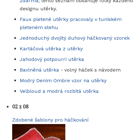
zdarma;
tento seznam obsahuje fotky každého
designu utěrky.
Faux pletené utěrky pracovaly v tuniském
pleteném stehu
Jednoduchý dvojitý duhový háčkovaný vzorek
Kartáčová utěrka z utěrky
Jahodový potpourri utěrka
Bavlněná utěrka
- volný háček s návodem
Modrý Denim Ombre vzor na utěrky
Velbloud a modrá rozbitá utěrka
02 z 08
Zdobené šablony pro háčkování