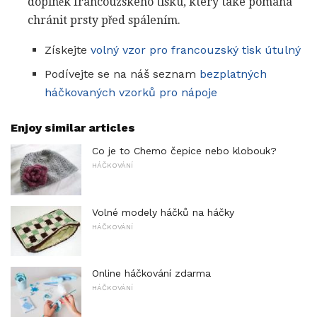
doplněk francouzského tisku, který také pomáhá
chránit prsty před spálením.
Získejte
volný vzor pro francouzský tisk útulný
Podívejte se na náš seznam
bezplatných
háčkovaných vzorků pro nápoje
Enjoy similar articles
Co je to Chemo čepice nebo klobouk?
HÁČKOVÁNÍ
Volné modely háčků na háčky
HÁČKOVÁNÍ
Online háčkování zdarma
HÁČKOVÁNÍ