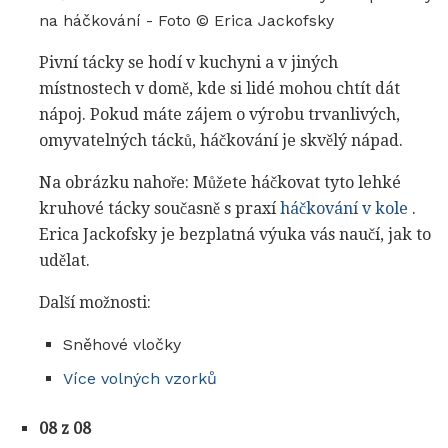
na háčkování - Foto © Erica Jackofsky
Pivní tácky se hodí v kuchyni a v jiných
místnostech v domě, kde si lidé mohou chtít dát
nápoj. Pokud máte zájem o výrobu trvanlivých,
omyvatelných tácků, háčkování je skvělý nápad.
Na obrázku nahoře: Můžete háčkovat tyto lehké
kruhové tácky současně s praxí
háčkování v kole
.
Erica Jackofsky je bezplatná výuka vás naučí, jak to
udělat.
Další možnosti:
Sněhové vločky
Více volných vzorků
08 z 08