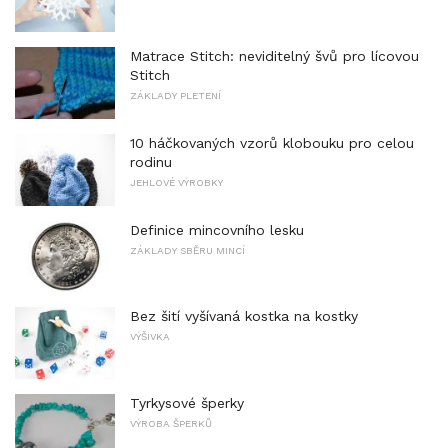
Matrace Stitch: neviditelný švů pro lícovou
Stitch
ZÁKLADY PLETENÍ
10 háčkovaných vzorů klobouku pro celou
rodinu
JEHLOVÉ VÝROBKY
Definice mincovního lesku
ZÁKLADY SBĚRU MINCÍ
Bez šití vyšívaná kostka na kostky
VÝŠIVKA
Tyrkysové šperky
VÝROBA ŠPERKŮ