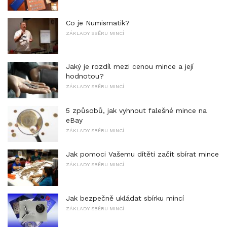
Co je Numismatik?
ZÁKLADY SBĚRU MINCÍ
Jaký je rozdíl mezi cenou mince a její
hodnotou?
ZÁKLADY SBĚRU MINCÍ
5 způsobů, jak vyhnout falešné mince na
eBay
ZÁKLADY SBĚRU MINCÍ
Jak pomoci Vašemu dítěti začít sbírat mince
ZÁKLADY SBĚRU MINCÍ
Jak bezpečně ukládat sbírku mincí
ZÁKLADY SBĚRU MINCÍ