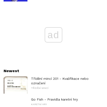
ad
Newest
Třídění mincí 201 - Kvalifikace nebo
označení
TŘÍDĚNÍ MINCÍ
Go Fish - Pravidla karetní hry
KARETNÍ HRY