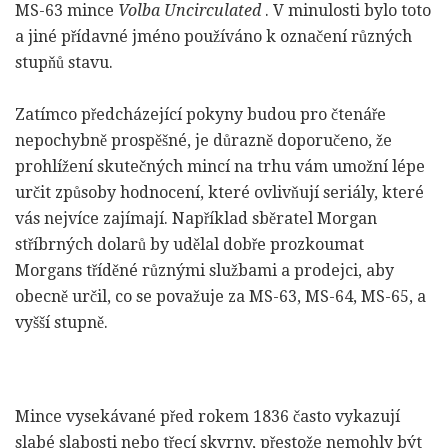
MS-63 mince
Volba Uncirculated
. V minulosti bylo toto
a jiné přídavné jméno používáno k označení různých
stupňů stavu.
Zatímco předcházející pokyny budou pro čtenáře
nepochybně prospěšné, je důrazně doporučeno, že
prohlížení skutečných mincí na trhu vám umožní lépe
určit způsoby hodnocení, které ovlivňují seriály, které
vás nejvíce zajímají. Například sběratel Morgan
stříbrných dolarů by udělal dobře prozkoumat
Morgans tříděné různými službami a prodejci, aby
obecně určil, co se považuje za MS-63, MS-64, MS-65, a
vyšší stupně.
Mince vysekávané před rokem 1836 často vykazují
slabé slabosti nebo třecí skvrny, přestože nemohly být