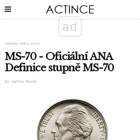
ad
Základy sběru mincí
MS-70 - Oficiální ANA
Definice stupně MS-70
by James Bucki