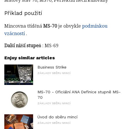
Mátový stav 70, MS70, Perfektní necirkulovaný
Příklad použití
Mincovna tříděná
MS-70
je obvykle
podmínkou
vzácností
.
Další nižší stupeň
: MS-69
Enjoy similar articles
Business Strike
ZÁKLADY SBĚRU MINCÍ
MS-70 - Oficiální ANA Definice stupně MS-
70
ZÁKLADY SBĚRU MINCÍ
Úvod do sběru mincí
ZÁKLADY SBĚRU MINCÍ