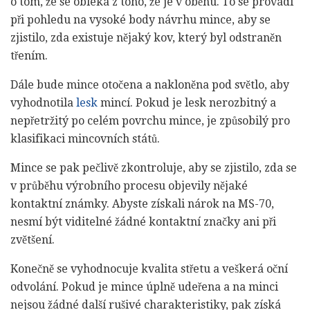
o tom, že se obléká z toho, že je v oběhu. To se provádí
při pohledu na vysoké body návrhu mince, aby se
zjistilo, zda existuje nějaký kov, který byl odstraněn
třením.
Dále bude mince otočena a nakloněna pod světlo, aby
vyhodnotila
lesk
mincí. Pokud je lesk nerozbitný a
nepřetržitý po celém povrchu mince, je způsobilý pro
klasifikaci mincovních států.
Mince se pak pečlivě zkontroluje, aby se zjistilo, zda se
v průběhu výrobního procesu objevily nějaké
kontaktní známky. Abyste získali nárok na MS-70,
nesmí být viditelné žádné kontaktní značky ani při
zvětšení.
Konečně se vyhodnocuje kvalita střetu a veškerá oční
odvolání. Pokud je mince úplně udeřena a na minci
nejsou žádné další rušivé charakteristiky, pak získá