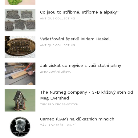
Co jsou to stříbrné, stříbrné a alpaky?
ANTIQUE COLLECTING
Vyšetřování šperků Miriam Haskell
ANTIQUE COLLECTING
Jak získat co nejvíce z vaší stolní piliny
ZPRACOVÁNÍ DŘEVA
The Nutmeg Company - 3-D křížový steh od
Meg Evershed
TIPY PRO CROSS-STITCH
Cameo (CAM) na důkazních mincích
ZÁKLADY SBĚRU MINCÍ