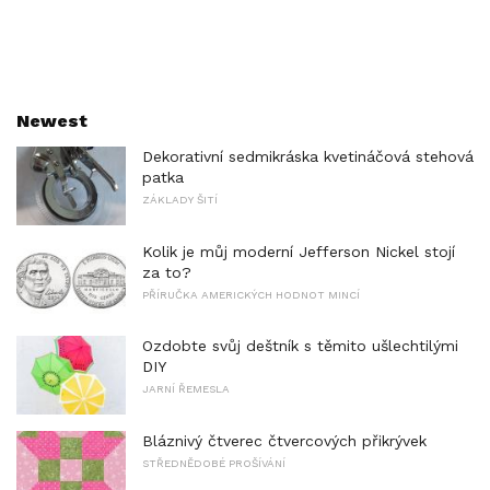
Newest
Dekorativní sedmikráska kvetináčová stehová
patka
ZÁKLADY ŠITÍ
Kolik je můj moderní Jefferson Nickel stojí
za to?
PŘÍRUČKA AMERICKÝCH HODNOT MINCÍ
Ozdobte svůj deštník s těmito ušlechtilými
DIY
JARNÍ ŘEMESLA
Bláznivý čtverec čtvercových přikrývek
STŘEDNĚDOBÉ PROŠÍVÁNÍ