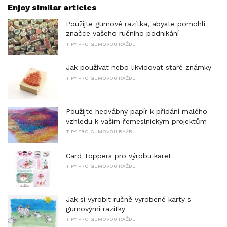
Enjoy similar articles
Použijte gumové razítka, abyste pomohli
značce vašeho ručního podnikání
TIPY PRO GUMOVOU RAŽBU
Jak používat nebo likvidovat staré známky
TIPY PRO GUMOVOU RAŽBU
Použijte hedvábný papír k přidání malého
vzhledu k vašim řemeslnickým projektům
TIPY PRO GUMOVOU RAŽBU
Card Toppers pro výrobu karet
TIPY PRO GUMOVOU RAŽBU
Jak si vyrobit ručně vyrobené karty s
gumovými razítky
TIPY PRO GUMOVOU RAŽBU