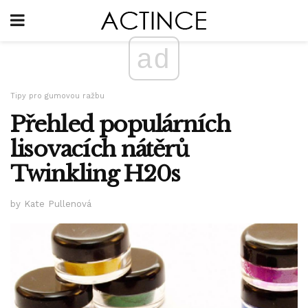
ad
Tipy pro gumovou ražbu
Přehled populárních
lisovacích nátěrů
Twinkling H20s
by Kate Pullenová