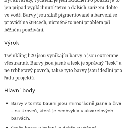
Být akvarely, vyčištění je jednoduché! Po použití je to
jen případ vypláchnutí štětců a dalších zařízení dobře
ve vodě. Barvy jsou silně pigmentované a barvení se
provádí na štětcech, nicméně to není problém při
běžném používání.
Výrok
Twinkling h20 jsou vynikající barvy a jsou extrémně
všestranné. Barvy jsou jasné a lesk je správný "lesk" a
ne trblietavý povrch, takže tyto barvy jsou ideální pro
řadu projektů.
Hlavní body
Barvy v tomto balení jsou mimořádně jasné a živé
- na úroveň, která je neobvyklá v akvarelových
barvách.
Směs barev v balení je dobře vyvážená