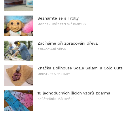
Seznamte se s Trolly
MODERNÍ SBĚRATELSKÉ PANENKY
Začínáme při zpracování dřeva
ZPRACOVÁNÍ DŘEVA
Značka Dollhouse Scale Salami a Cold Cuts
MINIATURY A PANENKY
10 jednoduchých šicích vzorů zdarma
ZAČÁTEČNÍK HÁČKOVÁNÍ