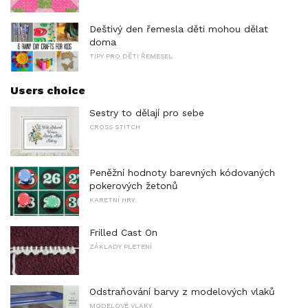
Deštivý den řemesla děti mohou dělat
doma
TIPY PRO DĚTI ŘEMESEL
Users choice
Sestry to dělají pro sebe
CROSS STITCH
Peněžní hodnoty barevných kódovaných
pokerových žetonů
KARETNÍ HRY
Frilled Cast On
ZÁKLADY PLETENÍ
Odstraňování barvy z modelových vlaků
MODELOVÉ VLAKY