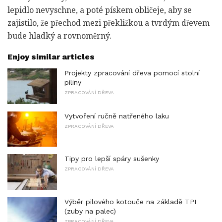
lepidlo nevyschne, a poté pískem obličeje, aby se
zajistilo, že přechod mezi překližkou a tvrdým dřevem
bude hladký a rovnoměrný.
Enjoy similar articles
Projekty zpracování dřeva pomocí stolní
piliny
ZPRACOVÁNÍ DŘEVA
Vytvoření ručně natřeného laku
ZPRACOVÁNÍ DŘEVA
Tipy pro lepší spáry sušenky
ZPRACOVÁNÍ DŘEVA
Výběr pilového kotouče na základě TPI
(zuby na palec)
ZPRACOVÁNÍ DŘEVA