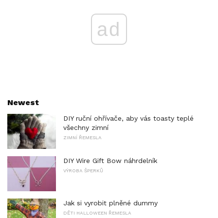
ad
Newest
DIY ruční ohřívače, aby vás toasty teplé
všechny zimní
ZIMNÍ ŘEMESLA
DIY Wire Gift Bow náhrdelník
VÝROBA ŠPERKŮ
Jak si vyrobit plněné dummy
DĚTI HALLOWEEN ŘEMESLA