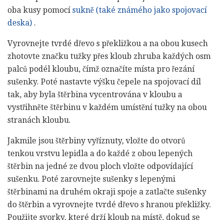
oba kusy pomocí
sukně (také známého jako spojovací
deska)
.
Vyrovnejte tvrdé dřevo s překližkou a na obou kusech
zhotovte značku tužky přes kloub zhruba každých osm
palců podél kloubu, čímž označíte místa pro řezání
sušenky. Poté nastavte výšku čepele na spojovací díl
tak, aby byla štěrbina vycentrována v kloubu a
vystřihněte štěrbinu v každém umístění tužky na obou
stranách kloubu.
Jakmile jsou štěrbiny vyříznuty, vložte do otvorů
tenkou vrstvu lepidla a do každé z obou lepených
štěrbin na jedné ze dvou ploch vložte odpovídající
sušenku. Poté zarovnejte sušenky s lepenými
štěrbinami na druhém okraji spoje a zatlačte sušenky
do štěrbin a vyrovnejte tvrdé dřevo s hranou překližky.
Použijte svorky, které drží kloub na místě, dokud se