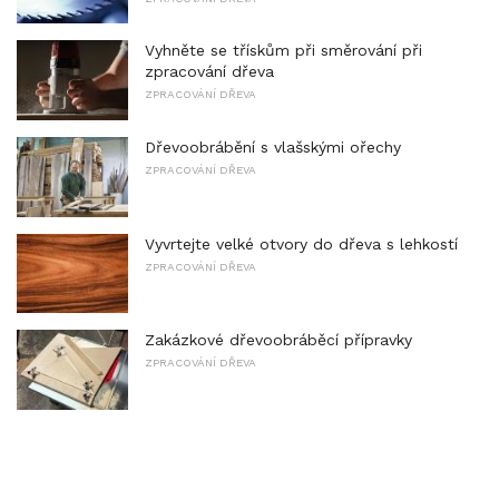
Vyhněte se třískům při směrování při
zpracování dřeva
ZPRACOVÁNÍ DŘEVA
Dřevoobrábění s vlašskými ořechy
ZPRACOVÁNÍ DŘEVA
Vyvrtejte velké otvory do dřeva s lehkostí
ZPRACOVÁNÍ DŘEVA
Zakázkové dřevoobráběcí přípravky
ZPRACOVÁNÍ DŘEVA