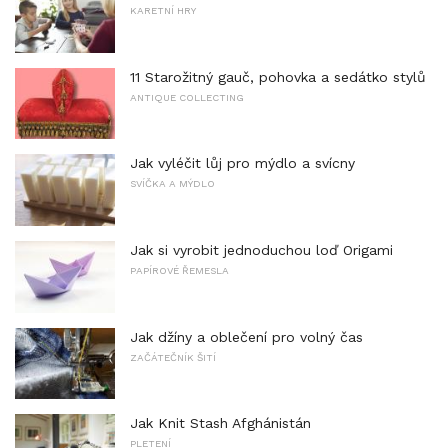
KARETNÍ HRY
11 Starožitný gauč, pohovka a sedátko stylů
ANTIQUE COLLECTING
Jak vyléčit lůj pro mýdlo a svícny
SVÍČKA A MÝDLO
Jak si vyrobit jednoduchou loď Origami
PAPÍROVÉ ŘEMESLA
Jak džíny a oblečení pro volný čas
ZAČÁTEČNÍK ŠITÍ
Jak Knit Stash Afghánistán
PLETENÍ