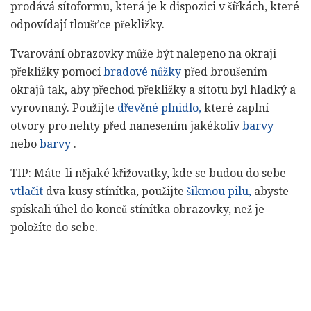
prodává sítoformu, která je k dispozici v šířkách, které
odpovídají tloušťce překližky.
Tvarování obrazovky může být nalepeno na okraji
překližky pomocí
bradové nůžky
před broušením
okrajů tak, aby přechod překližky a sítotu byl hladký a
vyrovnaný. Použijte
dřevěné plnidlo,
které zaplní
otvory pro nehty před nanesením jakékoliv
barvy
nebo
barvy
.
TIP: Máte-li nějaké křižovatky, kde se budou do sebe
vtlačit
dva kusy stínítka, použijte
šikmou pilu,
abyste
spískali úhel do konců stínítka obrazovky, než je
položíte do sebe.