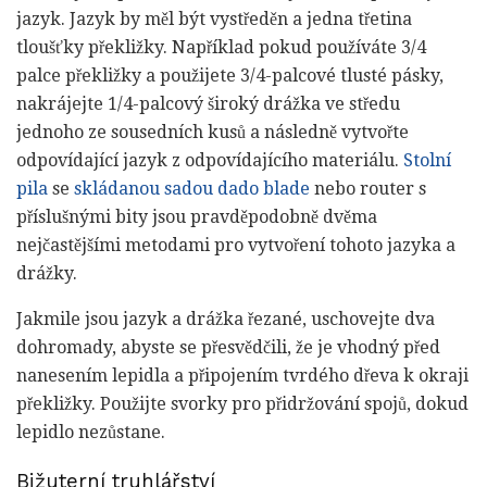
jazyk. Jazyk by měl být vystředěn a jedna třetina
tloušťky překližky. Například pokud používáte 3/4
palce překližky a použijete 3/4-palcové tlusté pásky,
nakrájejte 1/4-palcový široký drážka ve středu
jednoho ze sousedních kusů a následně vytvořte
odpovídající jazyk z odpovídajícího materiálu.
Stolní
pila
se
skládanou sadou dado blade
nebo router s
příslušnými bity jsou pravděpodobně dvěma
nejčastějšími metodami pro vytvoření tohoto jazyka a
drážky.
Jakmile jsou jazyk a drážka řezané, uschovejte dva
dohromady, abyste se přesvědčili, že je vhodný před
nanesením lepidla a připojením tvrdého dřeva k okraji
překližky. Použijte svorky pro přidržování spojů, dokud
lepidlo nezůstane.
Bižuterní truhlářství