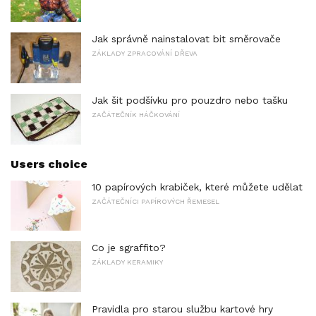
Jak správně nainstalovat bit směrovače
ZÁKLADY ZPRACOVÁNÍ DŘEVA
Jak šit podšívku pro pouzdro nebo tašku
ZAČÁTEČNÍK HÁČKOVÁNÍ
Users choice
10 papírových krabiček, které můžete udělat
ZAČÁTEČNÍCI PAPÍROVÝCH ŘEMESEL
Co je sgraffito?
ZÁKLADY KERAMIKY
Pravidla pro starou službu kartové hry