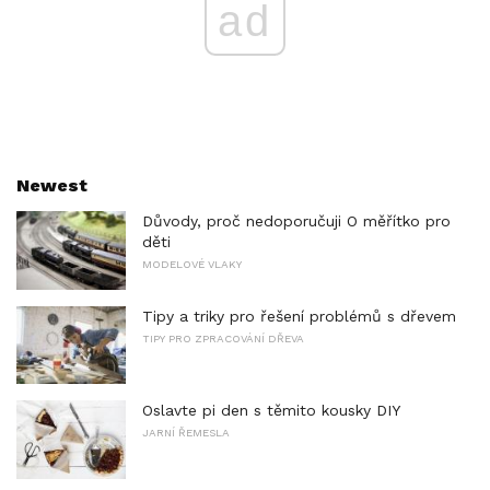
ad
Newest
Důvody, proč nedoporučuji O měřítko pro
děti
MODELOVÉ VLAKY
Tipy a triky pro řešení problémů s dřevem
TIPY PRO ZPRACOVÁNÍ DŘEVA
Oslavte pi den s těmito kousky DIY
JARNÍ ŘEMESLA