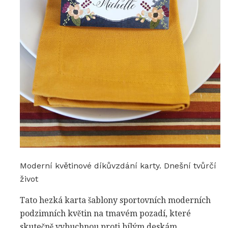
Moderní květinové díkůvzdání karty. Dnešní tvůrčí
život
Tato hezká karta šablony sportovních moderních
podzimních květin na tmavém pozadí, které
skutečně vybuchnou proti bílým deskám.