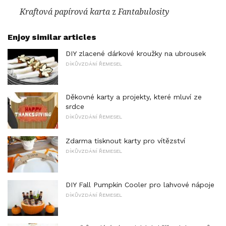
Kraftová papírová karta
z
Fantabulosity
Enjoy similar articles
DIY zlacené dárkové kroužky na ubrousek
DÍKŮVZDÁNÍ ŘEMESEL
Děkovné karty a projekty, které mluví ze
srdce
DÍKŮVZDÁNÍ ŘEMESEL
Zdarma tisknout karty pro vítězství
DÍKŮVZDÁNÍ ŘEMESEL
DIY Fall Pumpkin Cooler pro lahvové nápoje
DÍKŮVZDÁNÍ ŘEMESEL