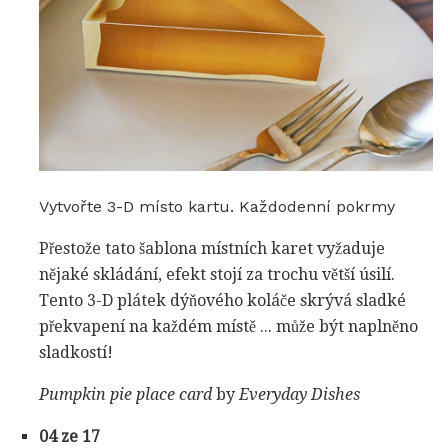
Vytvořte 3-D místo kartu. Každodenní pokrmy
Přestože tato šablona místních karet vyžaduje
nějaké skládání, efekt stojí za trochu větší úsilí.
Tento 3-D plátek dýňového koláče skrývá sladké
překvapení na každém místě ... může být naplněno
sladkostí!
Pumpkin pie place card
by
Everyday Dishes
04 ze 17