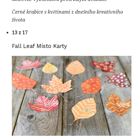
Černé krabice
s květinami
z
dnešního kreativního
života
13 z 17
Fall Leaf Místo Karty