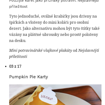
Použijte karet jako příznaky potravin. Nejslavnější
příležitost
Tyto jednoduché, oválné krabičky jsou drženy na
špičkách a vloženy do mini koláčů pro osobní
dezert. Jako alternativu mohou být tyto štítky také
vázány na plátěné ubrousky nebo prostě položeny
na desku.
Mini potravinářské vlajkové
plakáty
od
Nejslavnější
příležitosti
03 z 17
Pumpkin Pie Karty