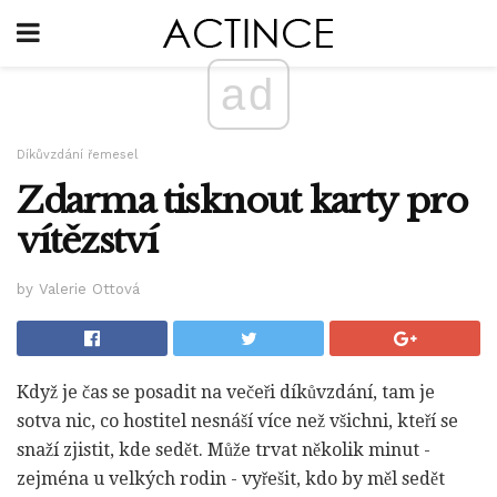
ad
Díkůvzdání řemesel
Zdarma tisknout karty pro
vítězství
by Valerie Ottová
Když je čas se posadit na večeři díkůvzdání, tam je
sotva nic, co hostitel nesnáší více než všichni, kteří se
snaží zjistit, kde sedět. Může trvat několik minut -
zejména u velkých rodin - vyřešit, kdo by měl sedět