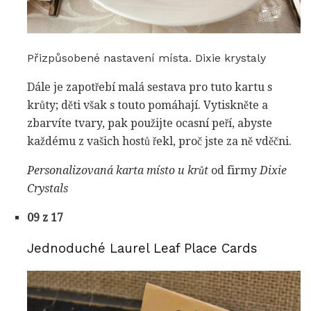
Přizpůsobené nastavení místa. Dixie krystaly
Dále je zapotřebí malá sestava pro tuto kartu s
krůty; děti však s touto pomáhají. Vytiskněte a
zbarvíte tvary, pak použijte ocasní peří, abyste
každému z vašich hostů řekl, proč jste za ně vděčni.
Personalizovaná karta místo u krůt
od firmy
Dixie
Crystals
09 z 17
Jednoduché Laurel Leaf Place Cards