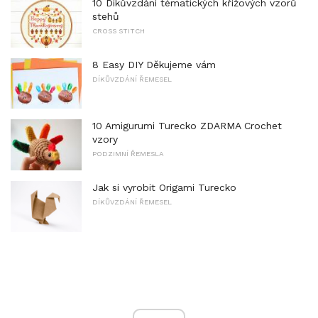
10 Díkůvzdání tématických křížových vzorů
stehů
CROSS STITCH
8 Easy DIY Děkujeme vám
DÍKŮVZDÁNÍ ŘEMESEL
10 Amigurumi Turecko ZDARMA Crochet
vzory
PODZIMNÍ ŘEMESLA
Jak si vyrobit Origami Turecko
DÍKŮVZDÁNÍ ŘEMESEL