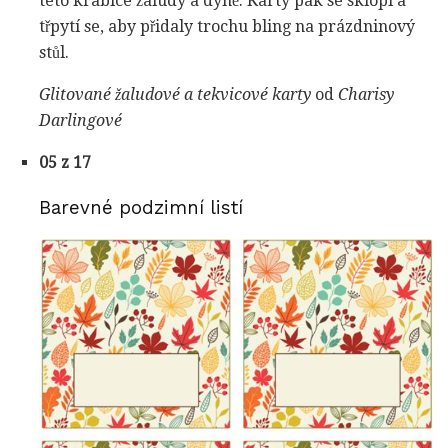
této krabice žaludy a dýně. Karty pak se sklopí a
třpytí se, aby přidaly trochu bling na prázdninový
stůl.
Glitované žaludové a
tekvicové
karty
od
Charisy
Darlingové
05 z 17
Barevné podzimní listí