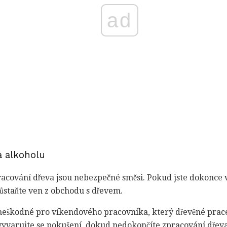
ad
a alkoholu
pracování dřeva jsou nebezpečné směsi. Pokud jste dokonce
zůstaňte ven z obchodu s dřevem.
neškodné pro víkendového pracovníka, který dřevěné prace 
, vyvarujte se pokušení, dokud nedokončíte zpracování dř