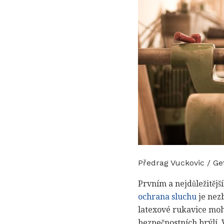
Předrag Vuckovic / Ge
Prvním a nejdůležitěj
ochrana sluchu
je nezb
latexové rukavice moho
bezpečnostních brýlí. 