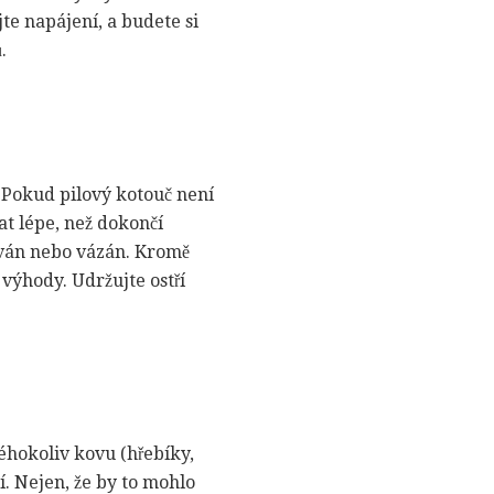
te napájení, a budete si
.
 Pokud pilový kotouč není
at lépe, než dokončí
ován nebo vázán. Kromě
í výhody. Udržujte ostří
éhokoliv kovu (hřebíky,
í. Nejen, že by to mohlo