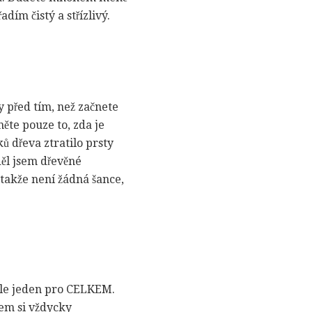
ím čistý a střízlivý.
y před tím, než začnete
ěte pouze to, zda je
ů dřeva ztratilo prsty
děl jsem dřevěné
 takže není žádná šance,
 ale jeden pro CELKEM.
em si vždycky