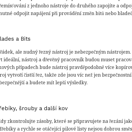
přemísťování z jednoho nástroje do druhého zapojíte a odpoj
 nutné odpojit napájení při provádění změn bitů nebo bladeů
lades a Bits
řádek, ale nudný řezný nástroj je nebezpečným nástrojem.
být ideální, nástroj a dřevěný pracovník budou muset pracov
kových případech bude nástroj pravděpodobně více kopír
roj vytvoří čistší řez, takže zde jsou víc než jen bezpečnostn
 bezpečnější a budete mít lepší výsledky.
řebíky, šrouby a další kov
dy zkontrolujte zásoby, které se připravujete na řezání jak
Hřebíky a rychle se otáčející pilové listy nejsou dobrou směs