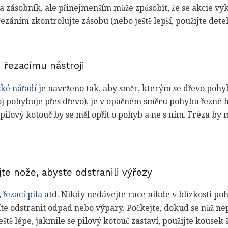
a zásobník, ale přinejmenším může způsobit, že se akcie vyk
řezáním zkontrolujte zásobu (nebo ještě lepší, použijte dete
i řezacímu nástroji
cké nářadí
je navrženo tak, aby směr, kterým se dřevo pohy
j pohybuje přes dřevo), je v opačném směru pohybu řezné hl
ilový kotouč by se měl opřít o pohyb a ne s ním. Fréza by 
te nože, abyste odstranili výřezy
,
řezací pila
atd. Nikdy nedávejte ruce nikde v blízkosti poh
íte odstranit odpad nebo výpary. Počkejte, dokud se nůž ne
eště lépe, jakmile se pilový kotouč zastaví, použijte kousek 