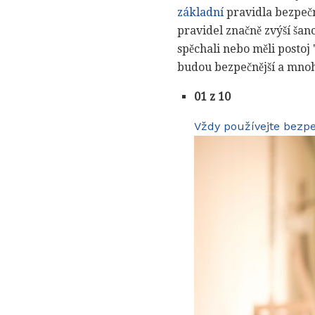
základní
pravidla bezpeč
pravidel značně zvýší šan
spěchali nebo měli postoj
budou bezpečnější a mnoh
01 z 10
Vždy používejte bezpe