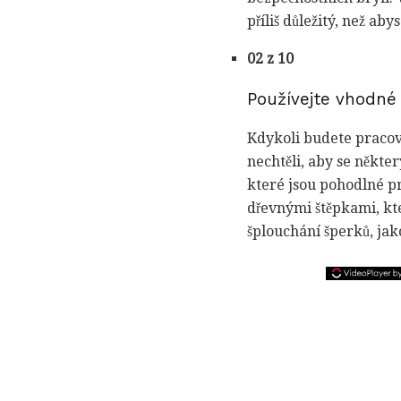
příliš důležitý, než abys
02 z 10
Používejte vhodné
Kdykoli budete pracov
nechtěli, aby se někter
které jsou pohodlné pr
dřevnými štěpkami, kt
šplouchání šperků, jak