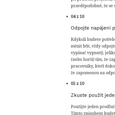
pravděpodobné, že se s
04 z 10
Odpojte napájení 
Kdykoli budete potřeb
měnit břit, vždy odpoj
vypínač vypnutý, jelik
(nebo horší) tím, že z
pracovníky, kteří doko
že zapomenou na odpoj
05 z 10
Zkuste použít jede
Použijte jeden prodluž
Tímto způsobem budete