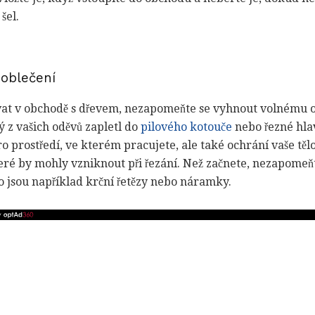
 šel.
 oblečení
at v obchodě s dřevem, nezapomeňte se vyhnout volnému ob
ý z vašich oděvů zapletl do
pilového kotouče
nebo řezné hlav
o prostředí, ve kterém pracujete, ale také ochrání vaše těl
eré by mohly vzniknout při řezání. Než začnete, nezapomeňt
o jsou například krční řetězy nebo náramky.