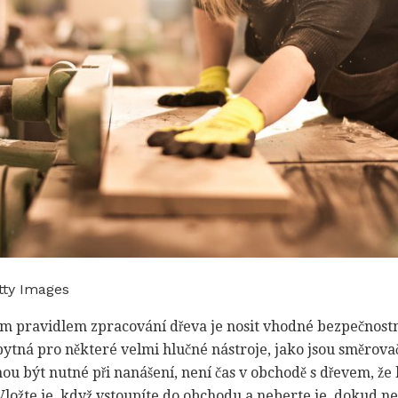
tty Images
ším pravidlem zpracování dřeva je nosit vhodné bezpečnost
ytná pro některé velmi hlučné nástroje, jako jsou směrova
u být nutné při nanášení, není čas v obchodě s dřevem, že 
Vložte je, když vstoupíte do obchodu a neberte je, dokud ne