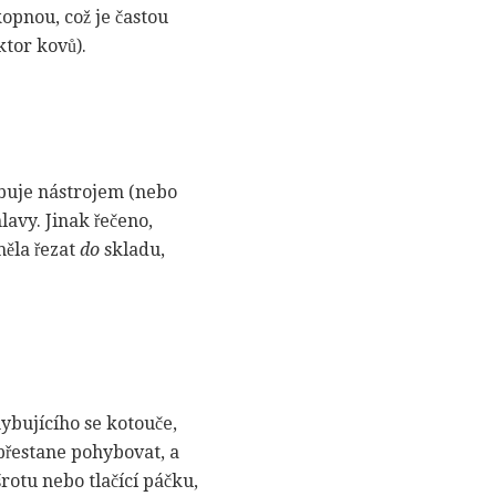
opnou, což je častou
ktor kovů).
buje nástrojem (nebo
avy. Jinak řečeno,
měla řezat
do
skladu,
ybujícího se kotouče,
přestane pohybovat, a
šrotu nebo tlačící páčku,