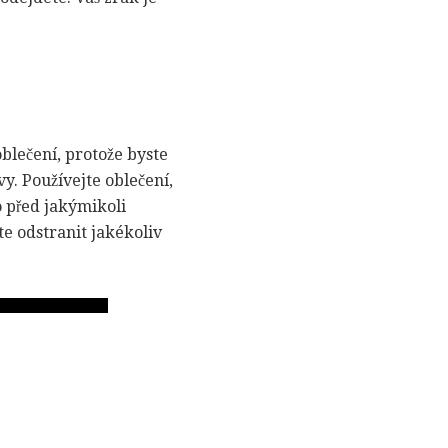
lečení, protože byste
y. Používejte oblečení,
o před jakýmikoli
e odstranit jakékoliv