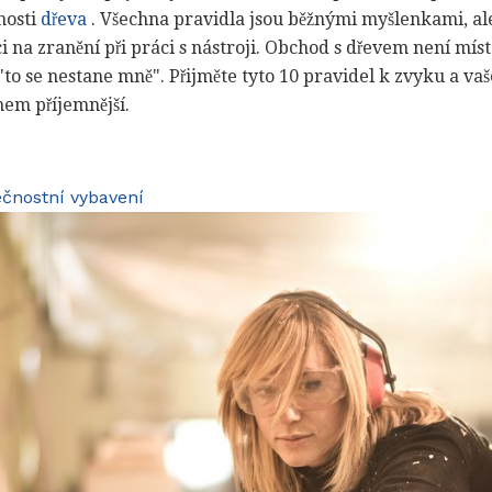
nosti
dřeva
. Všechna pravidla jsou běžnými myšlenkami, al
ci na zranění při práci s nástroji. Obchod s dřevem není mí
 "to se nestane mně". Přijměte tyto 10 pravidel k zvyku a va
em příjemnější.
čnostní vybavení