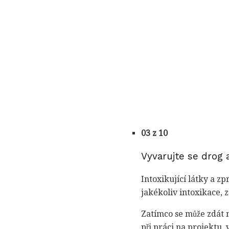
03 z 10
Vyvarujte se drog 
Intoxikující látky a z
jakékoliv intoxikace, 
Zatímco se může zdát 
při práci na projektu