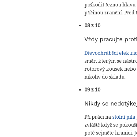
poškodit řeznou hlavu 
příčinou zranění. Před 
08 z 10
Vždy pracujte prot
Dřevoobráběcí elektri
směr, kterým se nástro
rotorový kousek nebo p
nikoliv do skladu.
09 z 10
Nikdy se nedotýkej
Při práci na
stolní pila
zvláště když se pokouš
poté sejměte hranici. J