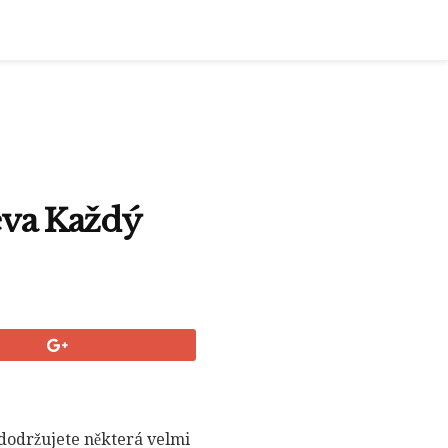
eva Každý
održujete některá velmi