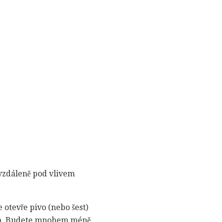
 vzdáleně pod vlivem
otevře pivo (nebo šest)
eva. Budete mnohem méně