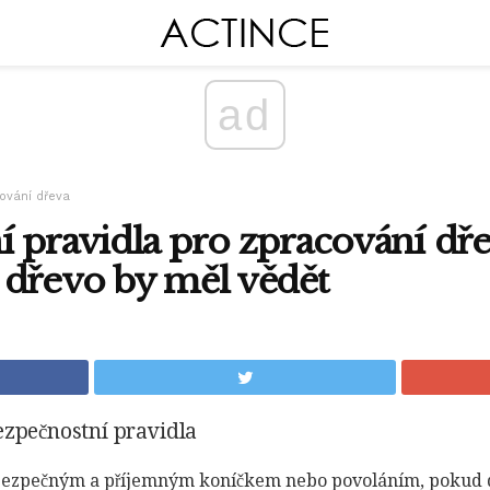
ad
ování dřeva
í pravidla pro zpracování dř
 dřevo by měl vědět
ezpečnostní pravidla
bezpečným a příjemným koníčkem nebo povoláním, pokud d