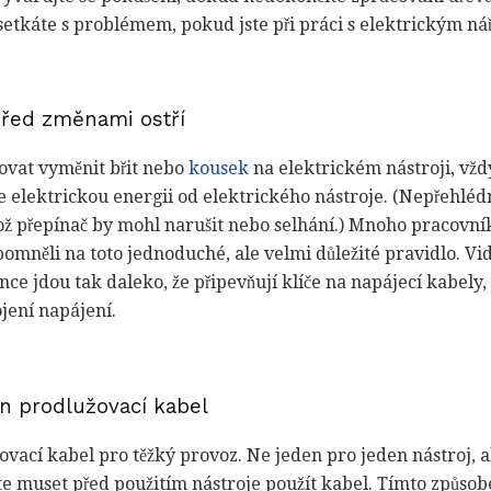
etkáte s problémem, pokud jste při práci s elektrickým nářad
před změnami ostří
ovat vyměnit břit nebo
kousek
na elektrickém nástroji, vžd
te elektrickou energii od elektrického nástroje. (Nepřehlédn
ož přepínač by mohl narušit nebo selhání.) Mnoho pracovník
apomněli na toto jednoduché, ale velmi důležité pravidlo. Vi
nce jdou tak daleko, že připevňují klíče na napájecí kabely,
ení napájení.
n prodlužovací kabel
ovací kabel pro těžký provoz. Ne jeden pro jeden nástroj,
 muset před použitím nástroje použít kabel. Tímto způsob