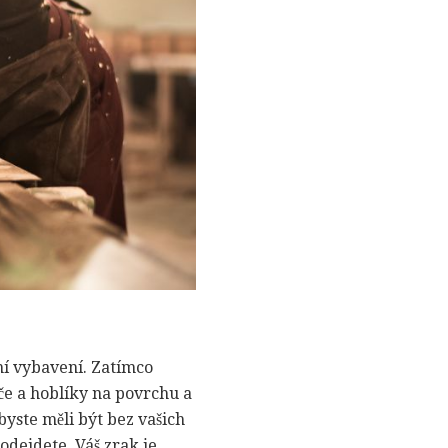
ní vybavení. Zatímco
če a hoblíky na povrchu a
byste měli být bez vašich
odejdete. Váš zrak je