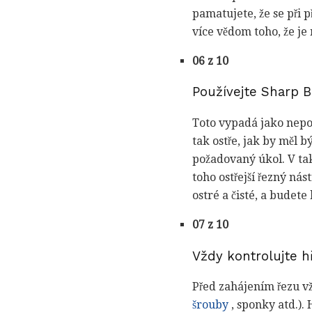
pamatujete, že se při 
více vědom toho, že je
06 z 10
Používejte Sharp B
Toto vypadá jako nepo
tak ostře, jak by měl 
požadovaný úkol. V ta
toho ostřejší řezný nást
ostré a čisté, a budete
07 z 10
Vždy kontrolujte h
Před zahájením řezu vž
šrouby
, sponky atd.). 