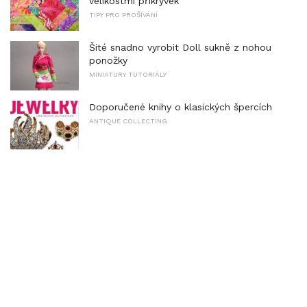
velikostmi přikrývek
TIPY PRO PROŠÍVÁNÍ
Šité snadno vyrobit Doll sukně z nohou
ponožky
MINIATURY TUTORIÁLY
Doporučené knihy o klasických špercích
ANTIQUE COLLECTING