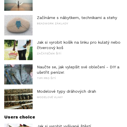
Začínáme s nábytkem, technikami a stehy
BEADWORK ZÁKLADY
Jak si vyrobit košík na linku pro kulatý nebo
čtvercový koš
ZAČÁTEČNÍK ŠITÍ
Naučte se, jak vylepšit své oblečení - DIY a
ušetřit peníze!
TIPY PRO ŠITÍ
Modelové typy dráhových drah
MODELOVÉ VLAKY
Users choice
Jak si vyrobit vyšívané štěstí