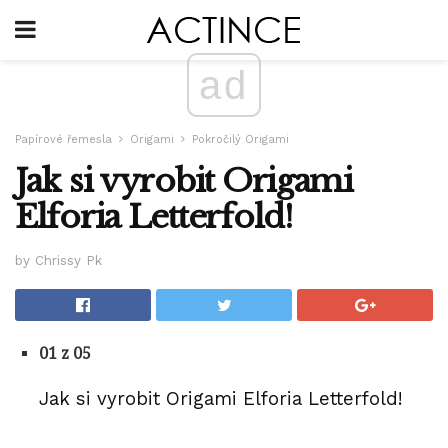
ad
Papírové řemesla
Origami
Pokročilý Origami
Jak si vyrobit Origami
Elforia Letterfold!
by Chrissy Pk
01 z 05
Jak si vyrobit Origami Elforia Letterfold!