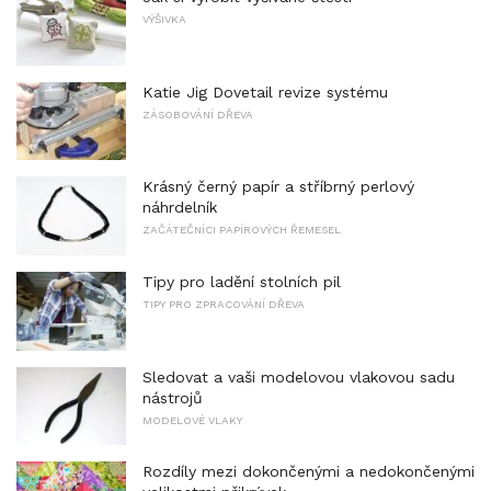
VÝŠIVKA
Katie Jig Dovetail revize systému
ZÁSOBOVÁNÍ DŘEVA
Krásný černý papír a stříbrný perlový
náhrdelník
ZAČÁTEČNÍCI PAPÍROVÝCH ŘEMESEL
Tipy pro ladění stolních pil
TIPY PRO ZPRACOVÁNÍ DŘEVA
Sledovat a vaši modelovou vlakovou sadu
nástrojů
MODELOVÉ VLAKY
Rozdíly mezi dokončenými a nedokončenými