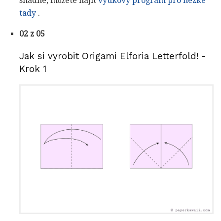
snadné, můžete najít
výukový program pro hezké
tady
.
02 z 05
Jak si vyrobit Origami Elforia Letterfold! -
Krok 1