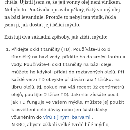
chtěla. Ujistil jsem se, že její vonný olej není viníkem.
Nebylo to. Používala opravdu pěkný, čistý vonný olej
na bázi levandule. Protože to nebyl ten viník, řekla
jsem jí, jak dostat její bělící mýdlo.
Existují dva základní způsoby, jak zřídit mýdlo:
Přidejte oxid titaničitý (TD). Používáte-li oxid
titaničitý na bázi vody, přidáte ho do směsi louhu a
vody. Používáte-li oxid titaničitý na bázi oleje,
můžete ho kdykoli přidat do roztavených olejů. Při
každé verzi TD obvykle přidávám asi 1 lžičku. na
libru olejů. (tj. pokud má váš recept 32 centimetrů
olejů, použijte 2 lžíce TD). Jakmile získáte pocit,
jak TD funguje ve vašem mýdle, můžete jej použít
k osvětlení celé dávky nebo jen části dávky -
včleněním do
vírů s jinými barvami
.
NEBO, abyste získali velké tvrdé bílé mýdlo,