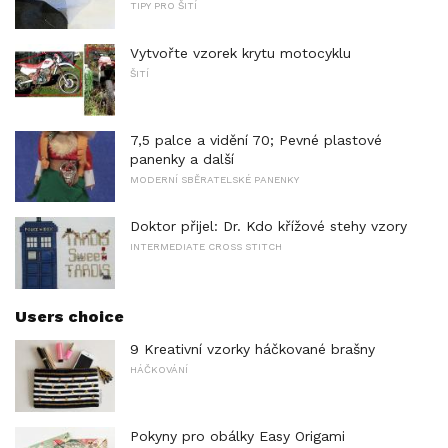
TIPY PRO ŠITÍ
Vytvořte vzorek krytu motocyklu
ŠITÍ
7,5 palce a vidění 70; Pevné plastové
panenky a další
MODERNÍ SBĚRATELSKÉ PANENKY
Doktor přijel: Dr. Kdo křížové stehy vzory
INTERMEDIATE CROSS STITCH
Users choice
9 Kreativní vzorky háčkované brašny
HÁČKOVÁNÍ
Pokyny pro obálky Easy Origami