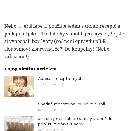
Nebo ... ještě lépe ... použijte jeden z těchto receptů a
přidejte nějaké TD a lidé by si mohli jen myslet, že jste
si vynechali bar Ivory (což není opravdu příliš
slonovinově zbarvená, že?) Do koupelny! (Nebe
zakázáno!)
Enjoy similar articles
Adresář receptů mýdla
SVÍČKA A MÝDLO
Snadné recepty na koupelové soli
SVÍČKA A MÝDLO
Jak si vyrobit láhev od nuly s použitím
popílku z dřeva a vody
SVÍČKA A MÝDLO