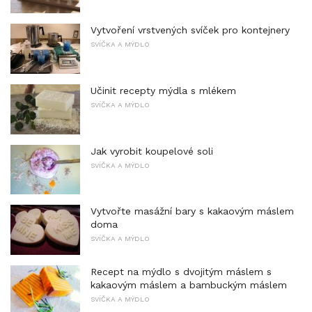
Vytvoření vrstvených svíček pro kontejnery
SVÍČKA A MÝDLO
Učinit recepty mýdla s mlékem
SVÍČKA A MÝDLO
Jak vyrobit koupelové soli
SVÍČKA A MÝDLO
Vytvořte masážní bary s kakaovým máslem
doma
SVÍČKA A MÝDLO
Recept na mýdlo s dvojitým máslem s
kakaovým máslem a bambuckým máslem
SVÍČKA A MÝDLO