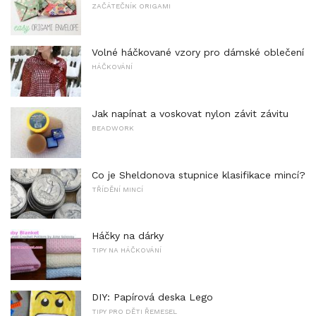
ZAČÁTEČNÍK ORIGAMI
Volné háčkované vzory pro dámské oblečení
HÁČKOVÁNÍ
Jak napínat a voskovat nylon závit závitu
BEADWORK
Co je Sheldonova stupnice klasifikace mincí?
TŘÍDĚNÍ MINCÍ
Háčky na dárky
TIPY NA HÁČKOVÁNÍ
DIY: Papírová deska Lego
TIPY PRO DĚTI ŘEMESEL