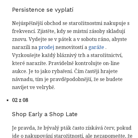
Persistence se vyplatí
Nejúspěšnější obchod se starožitnostmi nakupuje s
frekvencí. Zjistěte, kdy se místní zásoby skladují
znovu. Vydejte se v pátek a v sobotu ráno, abyste
narazili na
prodej
nemovitostí a
garáže
.
Vyzkoušejte každý bláznivý trh a starožitnictví,
které narazíte. Pravidelně kontrolujte on-line
aukce. Je to jako rybaření. Čím častěji hrajete
návnadu, tím je pravděpodobnější, že se budete
navíjet ve velrybě.
02 z 08
Shop Early a Shop Late
Je pravda, že bývalý pták často získává červ, pokud
jde o nakupování starožitností, ale nezapomeňte, že