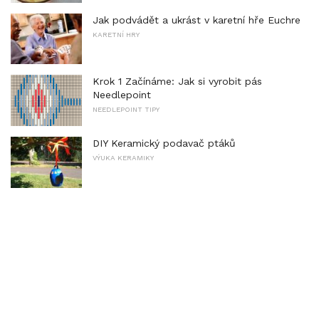
Jak podvádět a ukrást v karetní hře Euchre
KARETNÍ HRY
Krok 1 Začínáme: Jak si vyrobit pás
Needlepoint
NEEDLEPOINT TIPY
DIY Keramický podavač ptáků
VÝUKA KERAMIKY