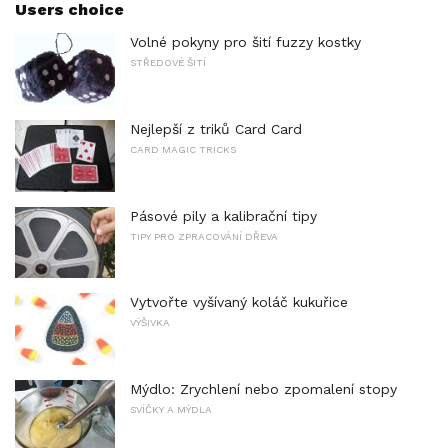
Users choice
Volné pokyny pro šití fuzzy kostky
STŘEDOVÉ ŠITÍ
Nejlepší z triků Card Card
CARD MAGIC TRICKS
Pásové pily a kalibrační tipy
TIPY PRO ZPRACOVÁNÍ DŘEVA
Vytvořte vyšívaný koláč kukuřice
VÝŠIVKA
Mýdlo: Zrychlení nebo zpomalení stopy
SVÍČKY A MÝDLA