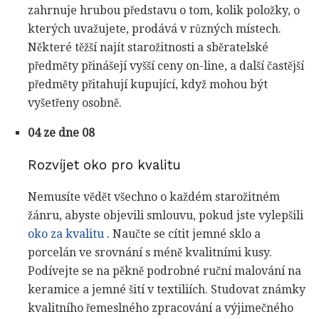
zahrnuje hrubou představu o tom, kolik položky, o
kterých uvažujete, prodává v různých místech.
Některé těžší najít starožitnosti a sběratelské
předměty přinášejí vyšší ceny on-line, a další častější
předměty přitahují kupující, když mohou být
vyšetřeny osobně.
04 ze dne 08
Rozvíjet oko pro kvalitu
Nemusíte vědět všechno o každém starožitném
žánru, abyste objevili smlouvu, pokud jste vylepšili
oko za kvalitu
. Naučte se cítit jemné sklo a
porcelán ve srovnání s méně kvalitními kusy.
Podívejte se na pěkně podrobné ruční malování na
keramice a jemné šití v textiliích. Studovat známky
kvalitního řemeslného zpracování a výjimečného