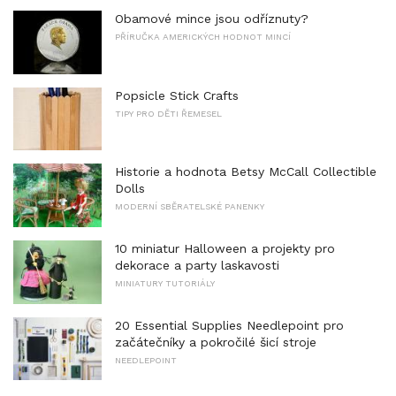
Obamové mince jsou odříznuty?
PŘÍRUČKA AMERICKÝCH HODNOT MINCÍ
Popsicle Stick Crafts
TIPY PRO DĚTI ŘEMESEL
Historie a hodnota Betsy McCall Collectible
Dolls
MODERNÍ SBĚRATELSKÉ PANENKY
10 miniatur Halloween a projekty pro
dekorace a party laskavosti
MINIATURY TUTORIÁLY
20 Essential Supplies Needlepoint pro
začátečníky a pokročilé šicí stroje
NEEDLEPOINT