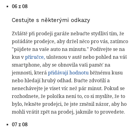
06 z 08
Cestujte s některými odkazy
Zvláště při prodeji garáže nebuďte stydliví tím, že
požádáte prodejce, aby držel něco pro vás, zatímco
"půjdete na vaše auto na minutu." Podívejte se na
kus v
příručce,
uloženou v autě nebo pohled na váš
smartphone, aby se obnovila vaši paměť na
jemnosti, která
přidávají hodnotu
běžnému kusu
nebo hledají hrubý odhad. Buďte zdvořilí a
nenechávejte je viset víc než pár minut. Pokud se
rozhodnete, že položka není to, co si myslíte, že to
bylo, řekněte prodejci, že jste změnil názor, aby ho
mohli vrátit zpět na prodej, jakmile to provedete.
07 z 08