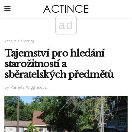
ad
Antique Collecting
Tajemství pro hledání
starožitností a
sběratelských předmětů
by Pamela Wigginsová