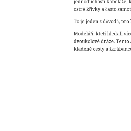
jednoduchostí kabeláže, k
ostré křivky a často samo
To je jeden z důvodů, pro
Modeláři, kteří hledali v
dvoukolové dráze. Tento a
kladené cesty a škrábanc