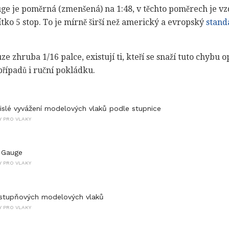
uge je poměrná (zmenšená) na 1:48, v těchto poměrech je v
ítko 5 stop. To je mírně širší než americký a evropský
stand
ze zhruba 1/16 palce, existují ti, kteří se snaží tuto chybu 
případů i ruční pokládku.
vislé vyvážení modelových vlaků podle stupnice
 PRO VLAKY
 Gauge
 PRO VLAKY
stupňových modelových vlaků
 PRO VLAKY