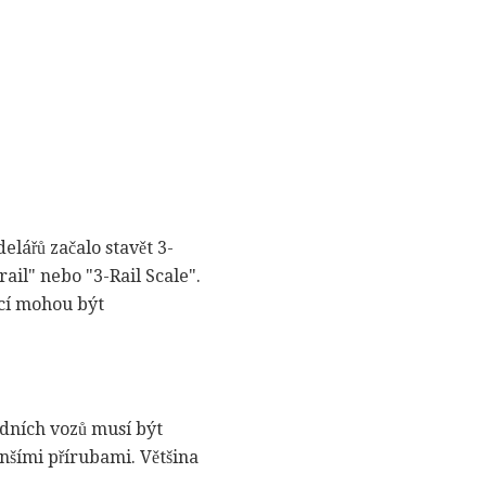
lářů začalo stavět 3-
rail" nebo "3-Rail Scale".
cí mohou být
adních vozů musí být
nšími přírubami. Většina