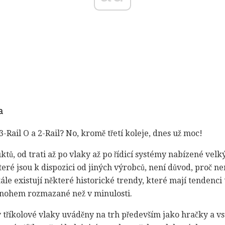
a
3-Rail O a 2-Rail? No, kromě třetí koleje, dnes už moc!
tů, od trati až po vlaky až po řídicí systémy nabízené vel
které jsou k dispozici od jiných výrobců, není důvod, proč 
ále existují některé historické trendy, které mají tendenci 
 mnohem rozmazané než v minulosti.
ly tříkolové vlaky uváděny na trh především jako hračky a v