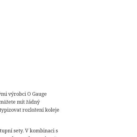
kými výrobci O Gauge
nemůžete mít žádný
typizovat rozložení koleje
stupní sety. V kombinaci s