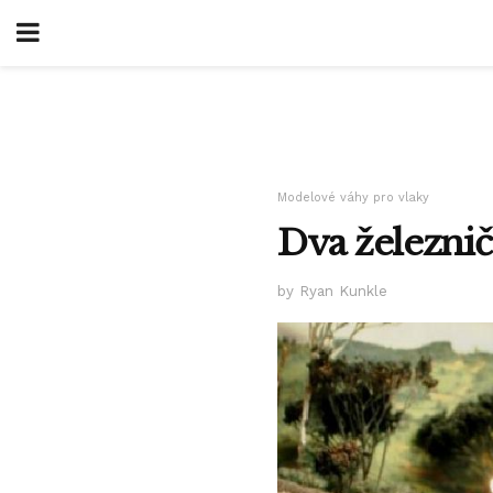
Modelové váhy pro vlaky
Dva železnič
by Ryan Kunkle