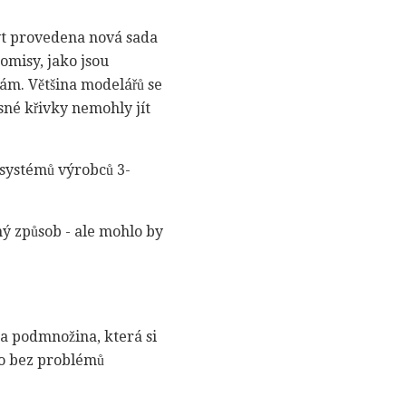
být provedena nová sada
omisy, jako jsou
vkám. Většina modelářů se
sné křivky nemohly jít
h systémů výrobců 3-
ný způsob - ale mohlo by
dna podmnožina, která si
sto bez problémů