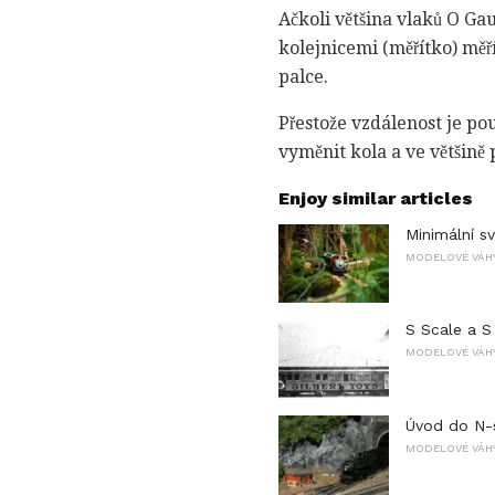
Ačkoli většina vlaků O Ga
kolejnicemi (měřítko) měř
palce.
Přestože vzdálenost je pou
vyměnit kola a ve většině 
Enjoy similar articles
Minimální s
MODELOVÉ VÁHY
S Scale a S
MODELOVÉ VÁHY
Úvod do N-
MODELOVÉ VÁHY