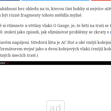
bídnout bez ohledu na to, kterou část hobby si nejvíce užívá
u být různé fragmenty tohoto měřidla mylné.
é si všimnete u většiny vlaků O Gauge, je, že běží na trati se
. století jako způsob, jak eliminovat problémy se zkraty s
davém napájení. Středová lišta je AC Hot a obě vnější kolej
sformátorem stejně jako u dvou kolejových vlaků (vnější kol
ných úsecích tratě.)
ad