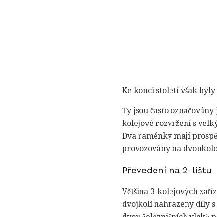
Ke konci století však byl
Ty jsou často označovány 
kolejové rozvržení s velký
Dva raménky mají prospěc
provozovány na dvoukolo
Převedení na 2-lištu
Většina 3-kolejových zaří
dvojkolí nahrazeny díly s
dvou železničních vlaků p