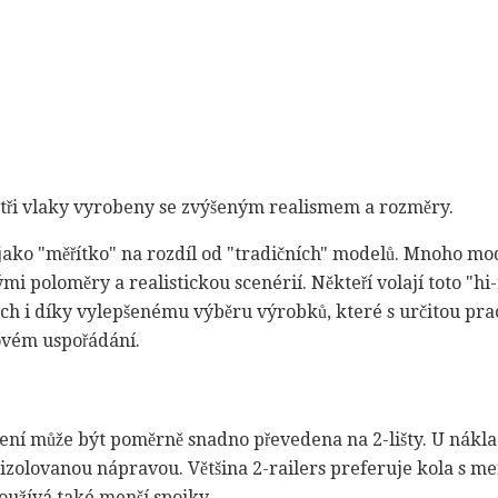
y tři vlaky vyrobeny se zvýšeným realismem a rozměry.
jako "měřítko" na rozdíl od "tradičních" modelů. Mnoho mode
mi poloměry a realistickou scenérií. Někteří volají toto "hi-
h i díky vylepšenému výběru výrobků, které s určitou pra
vém uspořádání.
zení může být poměrně snadno převedena na 2-lišty. U nákl
 izolovanou nápravou. Většina 2-railers preferuje kola s me
oužívá také menší spojky.