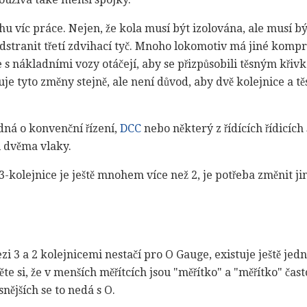
u víc práce. Nejen, že kola musí být izolována, ale musí 
dstranit třetí zdvihací tyč. Mnoho lokomotiv má jiné kompr
se s nákladními vozy otáčejí, aby se přizpůsobili těsným kři
e tyto změny stejně, ale není důvod, aby dvě kolejnice a tě
edná o konvenční řízení,
DCC
nebo některý z řídících řídicíc
i dvěma vlaky.
-kolejnice je ještě mnohem více než 2, je potřeba změnit ji
ezi 3 a 2 kolejnicemi nestačí pro O Gauge, existuje ještě je
te si, že v menších měřítcích jsou "měřítko" a "měřítko" ča
snějších se to nedá s O.