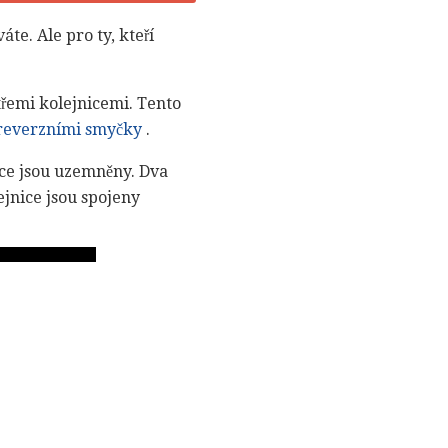
te. Ale pro ty, kteří
 třemi kolejnicemi. Tento
reverzními smyčky
.
nice jsou uzemněny. Dva
ejnice jsou spojeny