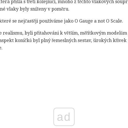
terá přišla s třetí kolejnicí, mnoho z těchto vlakových sou
tné vlaky byly sníženy v poměru.
 které se nejčastěji používáme jako O Gauge a not O Scale.
íce realismu, byli přitahováni k větším, měřítkovým modelů
spekt koníčků byl plný řemeslných sestav, širokých křivek
e.
ad