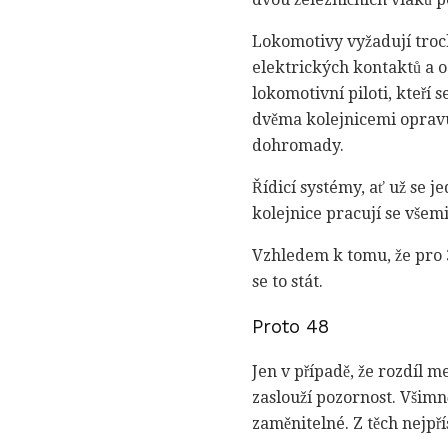
Lokomotivy vyžadují troch
elektrických kontaktů a o
lokomotivní piloti, kteří 
dvěma kolejnicemi opravuj
dohromady.
Řídicí systémy, ať už se j
kolejnice pracují se všem
Vzhledem k tomu, že pro 3
se to stát.
Proto 48
Jen v případě, že rozdíl m
zaslouží pozornost. Všimně
zaměnitelné. Z těch nejpří