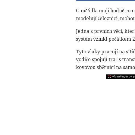
O měřidla mají hodně co na
modelují železnici, moho
Jedna z prvních věcí, kter
systém vznikl počátkem 20
Tyto vlaky pracují na stří
vodiče spojují trať s tran
kovovou sběrnicí na samot